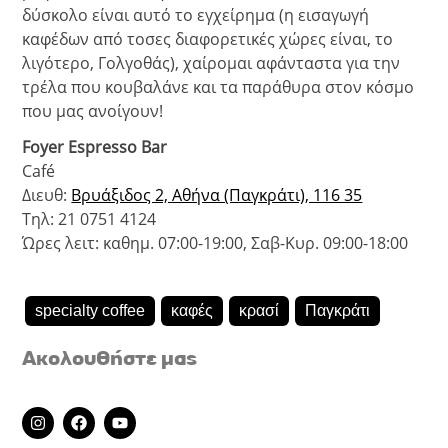
δύσκολο είναι αυτό το εγχείρημα (η εισαγωγή
καφέδων από τοσες διαφορετικές χώρες είναι, το
λιγότερο, Γολγοθάς), χαίρομαι αφάνταστα για την
τρέλα που κουβαλάνε και τα παράθυρα στον κόσμο
που μας ανοίγουν!
Foyer
Espresso
Bar
Café
Διευθ:
Βρυάξιδος 2, Αθήνα (Παγκράτι), 116 35
Τηλ: 21 0751 4124
Ώρες λειτ: καθημ. 07:00-19:00, Σαβ-Κυρ. 09:00-18:00
specialty coffee
καφές
κρασί
Παγκράτι
Ακολουθήστε μας
I
F
Y
n
a
o
s
c
u