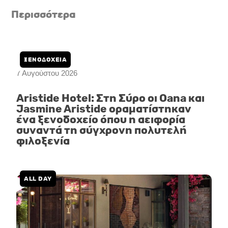
t
e
t
Περισσότερα
a
b
u
g
o
b
r
o
e
a
k
m
ΞΕΝΟΔΟΧΕΙΑ
7 Αυγούστου 2026
Aristide Hotel: Στη Σύρο οι Oana και
Jasmine Aristide οραματίστηκαν
ένα ξενοδοχείο όπου η αειφορία
συναντά τη σύγχρονη πολυτελή
φιλοξενία
ALL DAY