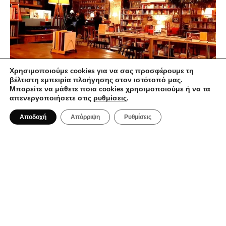
Χρησιμοποιούμε cookies για να σας προσφέρουμε τη
βέλτιστη εμπειρία πλοήγησης στον ιστότοπό μας.
Μπορείτε να μάθετε ποια cookies χρησιμοποιούμε ή να τα
απενεργοποιήσετε στις
ρυθμίσεις
.
19 Φεβρουαρίου 2024
4 αγαπημένα μας βιβλιοπωλεία-καφέ
Αποδοχή
Απόρριψη
Ρυθμίσεις
στην Αθήνα
ΚΑΦΈΣ