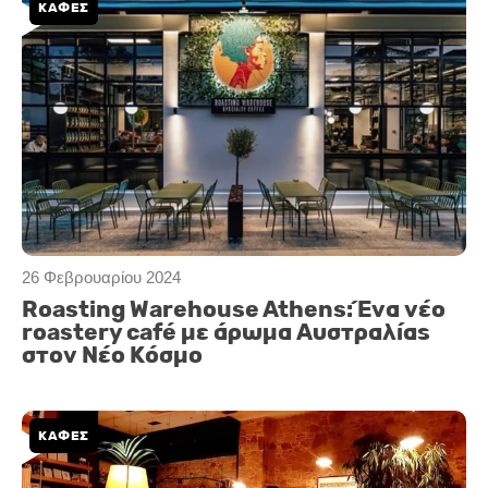
ΚΑΦΕΣ
26 Φεβρουαρίου 2024
Roasting Warehouse Athens: Ένα νέο
roastery café με άρωμα Αυστραλίας
στον Νέο Κόσμο
ΚΑΦΈΣ