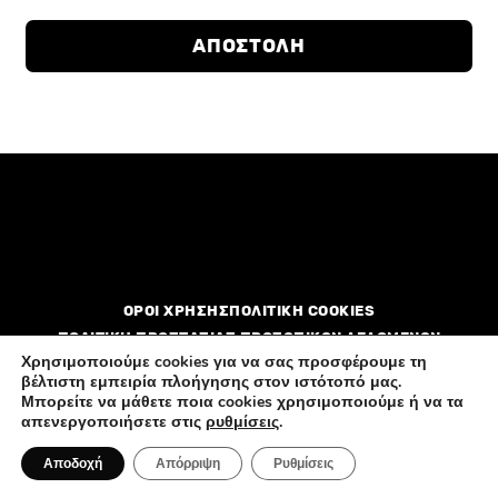
Όρων
Χρήσης
ΑΠΟΣΤΟΛΗ
ΟΡΟΙ ΧΡΗΣΗΣ
ΠΟΛΙΤΙΚΗ COOKIES
ΠΟΛΙΤΙΚΗ ΠΡΟΣΤΑΣΙΑΣ ΠΡΟΣΩΠΙΚΩΝ ΔΕΔΟΜΕΝΩΝ
Χρησιμοποιούμε cookies για να σας προσφέρουμε τη
βέλτιστη εμπειρία πλοήγησης στον ιστότοπό μας.
Διαφημιστείτε
Επικοινωνία
Ποιοί είμαστε
Μπορείτε να μάθετε ποια cookies χρησιμοποιούμε ή να τα
απενεργοποιήσετε στις
ρυθμίσεις
.
Αποδοχή
Απόρριψη
Ρυθμίσεις
All rights reserved by FlagInLife.gr © 2026