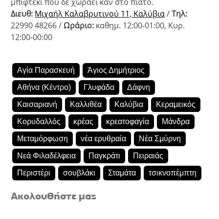
μπιφτέκι που δε χωράει καν στο πιάτο.
Διευθ:
Μιχαήλ Καλαβρυτινού 11, Καλύβια
/
Τηλ:
22990 48266 /
Ωράριο:
καθημ. 12:00-01:00, Κυρ.
12:00-00:00
Αγία Παρασκευή
Άγιος Δημήτριος
Αθήνα (Κέντρο)
Γλυφάδα
Δάφνη
Καισαριανή
Καλλιθέα
Καλύβια
Κεραμεικός
Κορυδαλλός
κρέας
κρεατοφαγία
Μάνδρα
Μεταμόρφωση
νέα ερυθραία
Νέα Σμύρνη
Νεά Φιλαδέλφεια
Παγκράτι
Πειραιάς
Περιστέρι
σουβλάκι
Σταμάτα
τσικνοπέμπτη
Ακολουθήστε μας