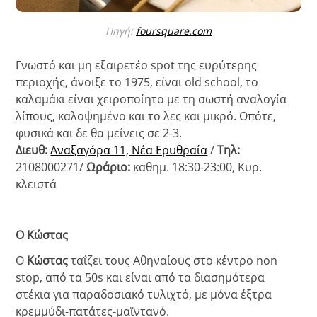
Πηγή:
foursquare.com
Γνωστό και μη εξαιρετέο spot της ευρύτερης
περιοχής, άνοιξε το 1975, είναι old school, το
καλαμάκι είναι χειροποίητο με τη σωστή αναλογία
λίπους, καλοψημένο και το λες και μικρό. Οπότε,
φυσικά και δε θα μείνεις σε 2-3.
Διευθ:
Αναξαγόρα 11, Νέα Ερυθραία
/
Τηλ:
2108000271/
Ωράριο:
καθημ. 18:30-23:00, Κυρ.
κλειστά
Ο Κώστας
Ο
Κώστας
ταΐζει τους Αθηναίους στο κέντρο non
stop, από τα 50s και είναι από τα διασημότερα
στέκια για παραδοσιακό τυλιχτό, με μόνα έξτρα
κρεμμύδι-πατάτες-μαϊντανό.