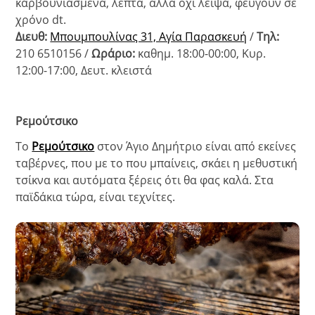
καρβουνιασμένα, λεπτά, αλλά όχι λειψά, φεύγουν σε
χρόνο dt.
Διευθ:
Μπουμπουλίνας 31, Αγία Παρασκευή
/
Τηλ:
210 6510156 /
Ωράριο:
καθημ. 18:00-00:00, Κυρ.
12:00-17:00, Δευτ. κλειστά
Ρεμούτσικο
Το
Ρεμούτσικο
στον Άγιο Δημήτριο είναι από εκείνες
ταβέρνες, που με το που μπαίνεις, σκάει η μεθυστική
τσίκνα και αυτόματα ξέρεις ότι θα φας καλά. Στα
παϊδάκια τώρα, είναι τεχνίτες.