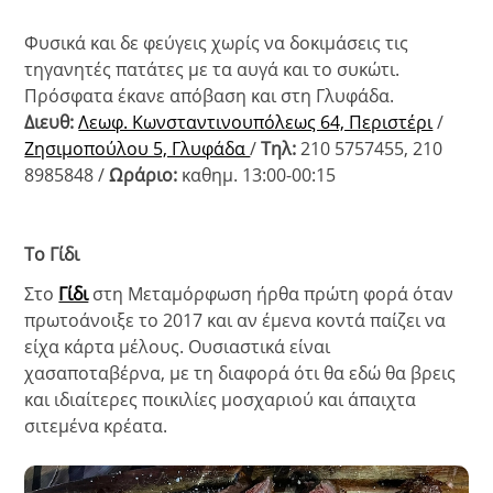
Φυσικά και δε φεύγεις χωρίς να δοκιμάσεις τις
τηγανητές πατάτες με τα αυγά και το συκώτι.
Πρόσφατα έκανε απόβαση και στη Γλυφάδα.
Διευθ:
Λεωφ. Κωνσταντινουπόλεως 64, Περιστέρι
/
Ζησιμοπούλου 5, Γλυφάδα
/
Τηλ:
210 5757455, 210
8985848 /
Ωράριο:
καθημ. 13:00-00:15
Το Γίδι
Στο
Γίδι
στη Μεταμόρφωση ήρθα πρώτη φορά όταν
πρωτοάνοιξε το 2017 και αν έμενα κοντά παίζει να
είχα κάρτα μέλους. Ουσιαστικά είναι
χασαποταβέρνα, με τη διαφορά ότι θα εδώ θα βρεις
και ιδιαίτερες ποικιλίες μοσχαριού και άπαιχτα
σιτεμένα κρέατα.