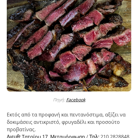
Πηγή:
Facebook
Εκτός από τα προφανή και πεντανόστιμα, αξίζει να
δοκιμάσεις αντικριστό, φρυγαδέλι και προσούτο
προβατίνας.
Διευθ:
Τατοΐου 17, Μεταμόρφωση
/
Τηλ:
210 2828848