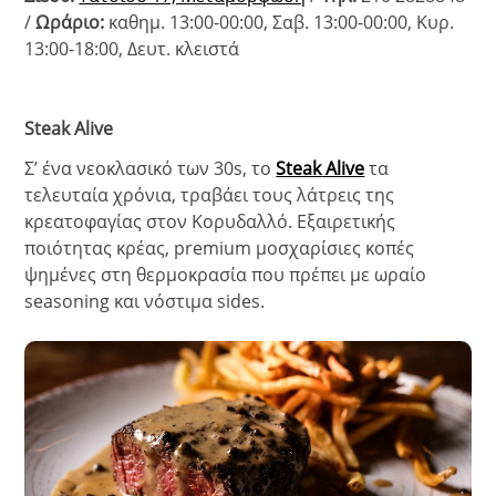
/
Ωράριο:
καθημ. 13:00-00:00, Σαβ. 13:00-00:00, Κυρ.
13:00-18:00, Δευτ. κλειστά
Steak
Alive
Σ’ ένα νεοκλασικό των 30s, το
Steak
Alive
τα
τελευταία χρόνια, τραβάει τους λάτρεις της
κρεατοφαγίας στον Κορυδαλλό. Εξαιρετικής
ποιότητας κρέας, premium μοσχαρίσιες κοπές
ψημένες στη θερμοκρασία που πρέπει με ωραίο
seasoning και νόστιμα sides.