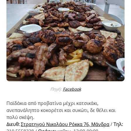
Πηγή:
Facebook
Παϊδάκια από προβατίνα μέχρι κατσικάκι,
ανεπανάληπτο κοκορέτσι και συκώτι, δε θέλει και
πολύ σκέψη.
Διευθ:
Στρατηγού Νικολάου Ρόκκα 76, Μάνδρα
/
Τηλ: