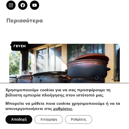
I
F
Y
n
a
o
s
c
u
t
e
t
Περισσότερα
a
b
u
g
o
b
r
o
e
a
k
m
ΓΕΥΣΗ
Χρησιμοποιούμε cookies για να σας προσφέρουμε τη
βέλτιστη εμπειρία πλοήγησης στον ιστότοπό μας.
Μπορείτε να μάθετε ποια cookies χρησιμοποιούμε ή να τα
απενεργοποιήσετε στις
ρυθμίσεις
.
Αποδοχή
Απόρριψη
Ρυθμίσεις
6 Αυγούστου 2026