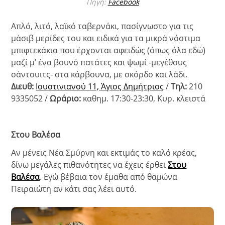
Πηγή:
Facebook
Απλό, λιτό, λαϊκό ταβερνάκι, πασίγνωστο για τις
μάσιβ μερίδες του και ειδικά για τα μικρά νόστιμα
μπιφτεκάκια που έρχονται αφειδώς (όπως όλα εδώ)
μαζί μ’ ένα βουνό πατάτες και ψωμί -μεγέθους
σάντουιτς- στα κάρβουνα, με σκόρδο και λάδι.
Διευθ:
Ιουστινιανού 11, Άγιος Δημήτριος
/
Τηλ:
210
9335052 /
Ωράριο:
καθημ. 17:30-23:30, Κυρ. κλειστά
Στου Βαλέσα
Αν μένεις Νέα Σμύρνη και εκτιμάς το καλό κρέας,
δίνω μεγάλες πιθανότητες να έχεις έρθει
Στου
Βαλέσα
. Εγώ βέβαια τον έμαθα από θαμώνα
Πειραιώτη αν κάτι σας λέει αυτό.