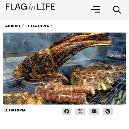
Μετάβαση
στο
περιεχόμενο
/
/
ΑΡΧΙΚΗ
ΕΣΤΙΑΤΟΡΙΑ
ΕΣΤΙΑΤΟΡΙΑ
3 Μαρτίου, 2024