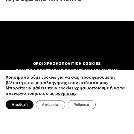
ΟΡΟΙ ΧΡΗΣΗΣ
ΠΟΛΙΤΙΚΗ COOKIES
ΠΟΛΙΤΙΚΗ ΠΡΟΣΤΑΣΙΑΣ ΠΡΟΣΩΠΙΚΩΝ ΔΕΔΟΜΕΝΩΝ
Χρησιμοποιούμε cookies για να σας προσφέρουμε τη
βέλτιστη εμπειρία πλοήγησης στον ιστότοπό μας.
Διαφημιστείτε
Επικοινωνία
Ποιοί είμαστε
Μπορείτε να μάθετε ποια cookies χρησιμοποιούμε ή να τα
απενεργοποιήσετε στις
ρυθμίσεις
.
Αποδοχή
Απόρριψη
Ρυθμίσεις
All rights reserved by FlagInLife.gr © 2026