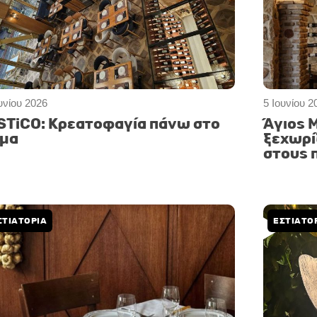
υνίου 2026
5 Ιουνίου 2
STiCO: Κρεατοφαγία πάνω στο
Άγιος 
μα
ξεχωρί
στους 
ΣΤΙΑΤΟΡΙΑ
ΕΣΤΙΑΤΟ