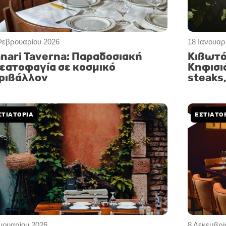
Φεβρουαρίου 2026
18 Ιανουαρ
nari Taverna: Παραδοσιακή
Κιβωτό
εατοφαγία σε κοσμικό
Κηφισι
ριβάλλον
steaks
ΣΤΙΑΤΟΡΙΑ
ΕΣΤΙΑΤΟ
ανουαρίου 2026
8 Δεκεμβρί