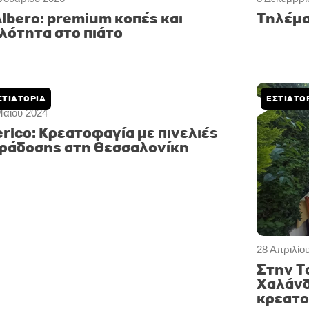
Albero: premium κοπές και
Τηλέμα
λότητα στο πιάτο
ΣΤΙΑΤΌΡΙΑ
ΕΣΤΙΑΤΌ
Μαΐου 2024
28 Απριλίο
erico: Κρεατοφαγία με πινελιές
Στην Τ
ράδοσης στη Θεσσαλονίκη
Χαλάνδ
κρεατο