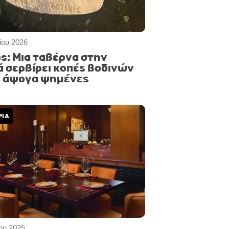
ίου 2026
ς: Μια ταβέρνα στην
ά σερβίρει κοπές βοδινών
, άψογα ψημένες
ΡΙΑ
ου 2025