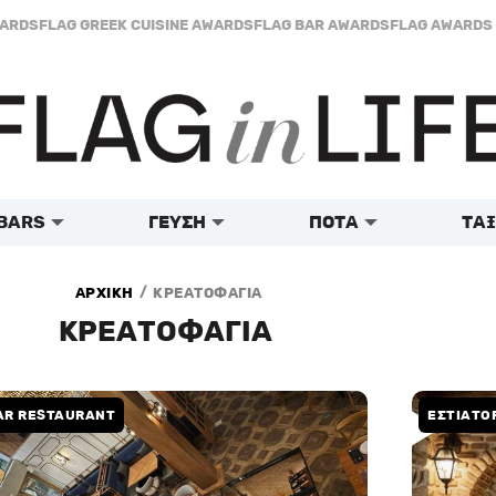
WARDS
FLAG GREEK CUISINE AWARDS
FLAG BAR AWARDS
FLAG AWARDS 
BARS
ΓΕΥΣΗ
ΠΟΤΑ
ΤΑΞ
/
ΑΡΧΙΚΗ
ΚΡΕΑΤΟΦΑΓΙΑ
ΚΡΕΑΤΟΦΑΓΙΑ
AR RESTAURANT
ΕΣΤΙΑΤΟ