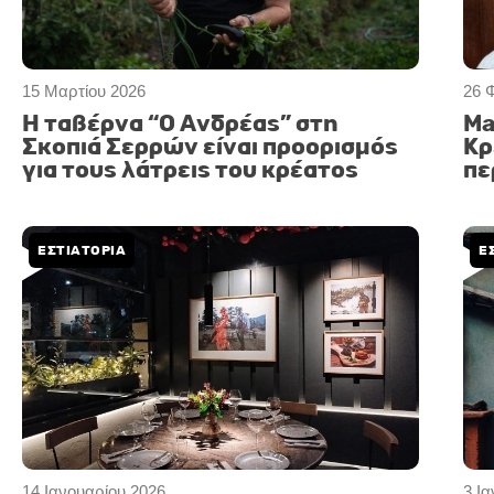
15 Μαρτίου 2026
26 
Η ταβέρνα “Ο Ανδρέας” στη
Ma
Σκοπιά Σερρών είναι προορισμός
Κρ
για τους λάτρεις του κρέατος
πε
ΕΣΤΙΑΤΟΡΙΑ
Ε
14 Ιανουαρίου 2026
3 Ι