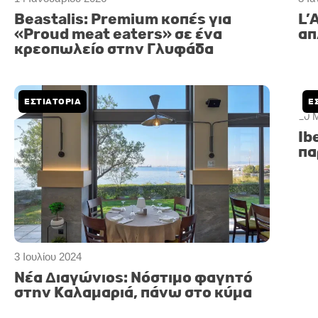
Beastalis: Premium κοπές για
L’
«Proud meat eaters» σε ένα
απ
κρεοπωλείο στην Γλυφάδα
ΕΣΤΙΑΤΟΡΙΑ
Ε
3 Ιουλίου 2024
20 
Νέα Διαγώνιος: Νόστιμο φαγητό
Ib
στην Καλαμαριά, πάνω στο κύμα
πα