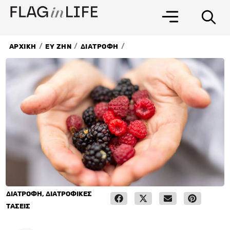
Μετάβαση
στο
περιεχόμενο
/
/
/
ΑΡΧΙΚΗ
ΕΥ ΖΗΝ
ΔΙΑΤΡΟΦΗ
ΔΙΑΤΡΟΦΗ
,
ΔΙΑΤΡΟΦΙΚΕΣ
ΤΑΣΕΙΣ