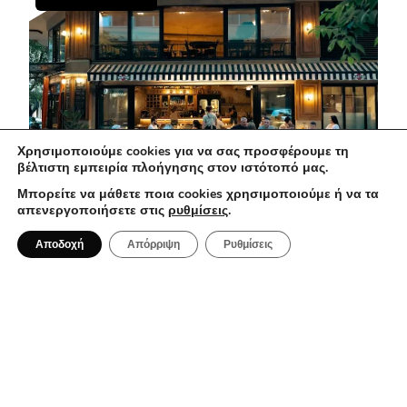
Χρησιμοποιούμε cookies για να σας προσφέρουμε τη
βέλτιστη εμπειρία πλοήγησης στον ιστότοπό μας.
Μπορείτε να μάθετε ποια cookies χρησιμοποιούμε ή να τα
απενεργοποιήσετε στις
ρυθμίσεις
.
1 Αυγούστου 2026
Αποδοχή
Απόρριψη
Ρυθμίσεις
Ma Che Vuoi: Μια casual spritzeria με
ιταλικές επιρροές στο κέντρο της
Αθήνας
BAR RESTAURANT