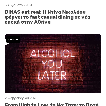
5 Αυγούστου 2026
DINAS eat real: Η Ντίνα Νικολάου
φέρνει το fast casual dining σε νέα
εποχή στην Αθήνα
ΓΕΥΣΗ
2 Φεβρουαρίου 2026
From High to Low, to No: Όταν το Ποτό