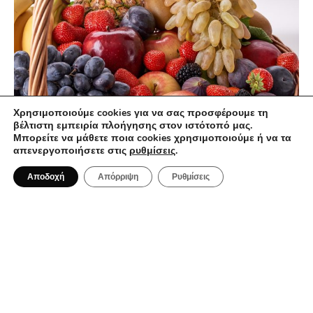
Χρησιμοποιούμε cookies για να σας προσφέρουμε τη
βέλτιστη εμπειρία πλοήγησης στον ιστότοπό μας.
Μπορείτε να μάθετε ποια cookies χρησιμοποιούμε ή να τα
απενεργοποιήσετε στις
ρυθμίσεις
.
19 Σεπτεμβρίου 2024
Διατροφή μετά τις διακοπές: τιμωρία ή
Αποδοχή
Απόρριψη
Ρυθμίσεις
ευκαιρία…;
ΔΙΑΤΡΟΦΙΚΈΣ ΤΆΣΕΙΣ