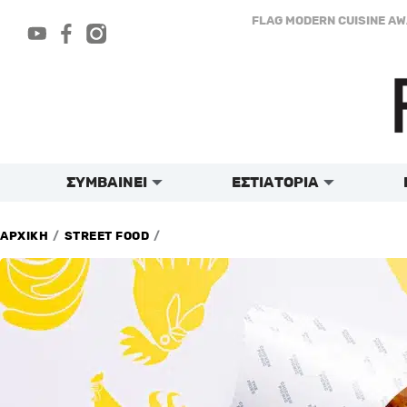
Μετάβαση
FLAG MODERN CUISINE A
στο
περιεχόμενο
ΣΥΜΒΑΙΝΕΙ
ΕΣΤΙΑΤΟΡΙΑ
/
/
ΑΡΧΙΚΗ
STREET FOOD