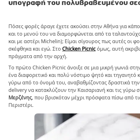
υπογραφή του πολυβραβευμένου σεφ
Πόσες φορές άραγε έχετε ακούσει στην Αθήνα για κάπ
και το μενού του να διαμορφώνεται από τα ταλαντούχ
και με αστέρι Michelin); Είμαι σίγουρος πως αυτές οι φ
σκέφθηκα και εγώ. Στο
Chicken
Picnic
όμως, αυτή ακριβώ
πράγματα από την αρχή.
Το πρώτο Chicken Picnic άνοιξε σε μια μικρή γωνιά στ
ένα διαφορετικό και πολύ νόστιμο ψητό και τηγανητό
γύρω από το όνομά του, αναβαθμίζοντας δραστικά την
delivery να κατακλύζουν την Καισαριανή και τις γύρω 
Μερζένης
, που βρισκόταν μέχρι πρόσφατα πίσω από τι
Περιστέρι.