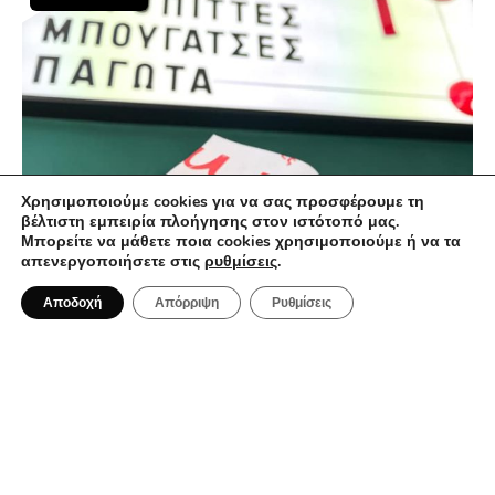
Χρησιμοποιούμε cookies για να σας προσφέρουμε τη
βέλτιστη εμπειρία πλοήγησης στον ιστότοπό μας.
Μπορείτε να μάθετε ποια cookies χρησιμοποιούμε ή να τα
απενεργοποιήσετε στις
ρυθμίσεις
.
10 Δεκεμβρίου 2024
Μαμ: ένα από τα πρώτα street food
Αποδοχή
Απόρριψη
Ρυθμίσεις
φαγάδικα της Αθήνας
STREET FOOD