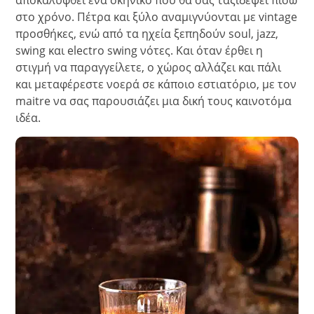
αποκαλυφθεί ένα σκηνικό που θα σας ταξιδέψει πίσω
στο χρόνο. Πέτρα και ξύλο αναμιγνύονται με vintage
προσθήκες, ενώ από τα ηχεία ξεπηδούν soul, jazz,
swing και electro swing νότες. Και όταν έρθει η
στιγμή να παραγγείλετε, ο χώρος αλλάζει και πάλι
και μεταφέρεστε νοερά σε κάποιο εστιατόριο, με τον
maitre να σας παρουσιάζει μια δική τους καινοτόμα
ιδέα.