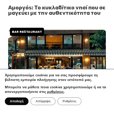
Αμοργός: Το κυκλαδίτικο νησί που σε
μαγεύει με την αυθεντικότητα του
BAR RESTAURANT
Χρησιμοποιούμε cookies για να σας προσφέρουμε τη
βέλτιστη εμπειρία πλοήγησης στον ιστότοπό μας.
Μπορείτε να μάθετε ποια cookies χρησιμοποιούμε ή να τα
απενεργοποιήσετε στις
ρυθμίσεις
.
1 Αυγούστου 2026
Αποδοχή
Απόρριψη
Ρυθμίσεις
Ma Che Vuoi: Μια casual spritzeria με