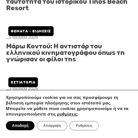
17 Ιουλίου 2026
The Dovecote: Η νέα γαστρονομική
ταυτότητα του ιστορικού Tinos Beach
Resort
Χρησιμοποιούμε cookies για να σας προσφέρουμε τη
ΘΈΜΑΤΑ - ΕΙΔΉΣΕΙΣ
βέλτιστη εμπειρία πλοήγησης στον ιστότοπό μας.
Μπορείτε να μάθετε ποια cookies χρησιμοποιούμε ή να τα
απενεργοποιήσετε στις
ρυθμίσεις
.
Αποδοχή
Απόρριψη
Ρυθμίσεις