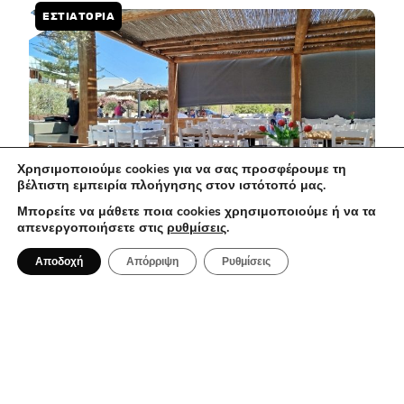
ΕΣΤΙΑΤΌΡΙΑ
Χρησιμοποιούμε cookies για να σας προσφέρουμε τη
βέλτιστη εμπειρία πλοήγησης στον ιστότοπό μας.
Μπορείτε να μάθετε ποια cookies χρησιμοποιούμε ή να τα
απενεργοποιήσετε στις
ρυθμίσεις
.
2 Αυγούστου 2026
Αποδοχή
Απόρριψη
Ρυθμίσεις
Ηλιοβασίλεμα, Σύρος: Γιατί όλοι
μιλούν για το εστιατόριο του Κώστα
Μπουγιούρη
ΤΑΞΊΔΙΑ