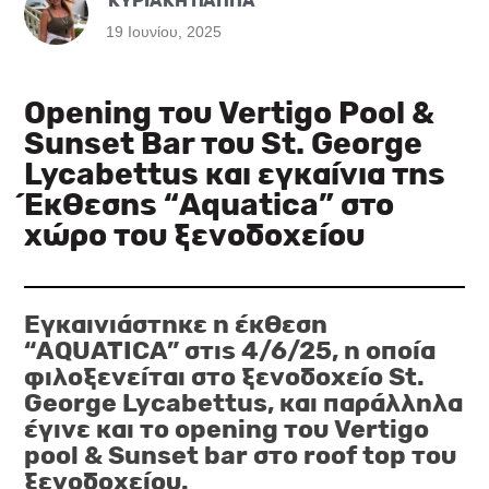
ΚΥΡΙΑΚΗ ΠΑΠΠΑ
19 Ιουνίου, 2025
Opening του Vertigo Pool &
Sunset Bar του St. George
Lycabettus και εγκαίνια της
Έκθεσης “Aquatica” στο
χώρο του ξενοδοχείου
Εγκαινιάστηκε η έκθεση
“AQUATICA” στις 4/6/25, η οποία
φιλοξενείται στο ξενοδοχείο St.
George Lycabettus, και παράλληλα
έγινε και το opening του Vertigo
pool & Sunset bar στο roof top του
ξενοδοχείου.