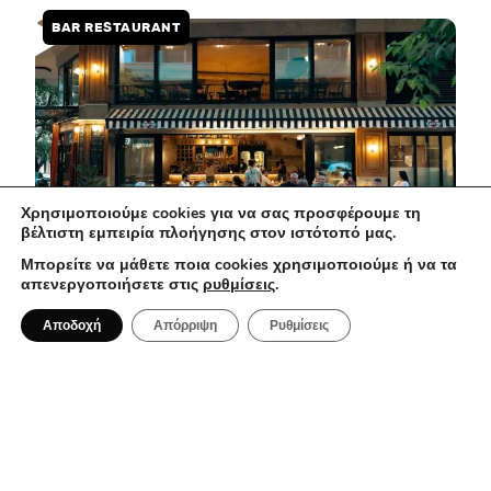
BAR RESTAURANT
Χρησιμοποιούμε cookies για να σας προσφέρουμε τη
βέλτιστη εμπειρία πλοήγησης στον ιστότοπό μας.
Μπορείτε να μάθετε ποια cookies χρησιμοποιούμε ή να τα
απενεργοποιήσετε στις
ρυθμίσεις
.
1 Αυγούστου 2026
Αποδοχή
Απόρριψη
Ρυθμίσεις
Ma Che Vuoi: Μια casual spritzeria με
ιταλικές επιρροές στο κέντρο της
Αθήνας