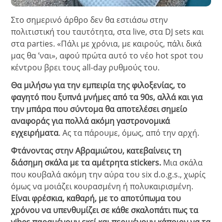
Στο σημερινό άρθρο δεν θα εστιάσω στην
πολιτιστική του ταυτότητα, στα live, στα DJ sets και
στα parties. «Πάλι με χρόνια, με καιρούς, πάλι δικά
μας θα ’ναι», αφού πρώτα αυτό το νέο hot spot του
κέντρου βρει τους all-day ρυθμούς του.
Θα μιλήσω για την εμπειρία της φιλοξενίας, το
φαγητό που ξυπνά μνήμες από τα 90s, αλλά και για
την μπάρα που σύντομα θα αποτελέσει σημείο
αναφοράς για πολλά ακόμη γαστρονομικά
εγχειρήματα
.
Ας τα πάρουμε, όμως, από την αρχή.
Φτάνοντας στην Αβραμιώτου, κατεβαίνεις τη
διάσημη σκάλα με τα αμέτρητα stickers.
Μια σκάλα
που κουβαλά ακόμη την αύρα του six d.o.g.s., χωρίς
όμως να μοιάζει κουρασμένη ή πολυκαιρισμένη.
Είναι φρέσκια, καθαρή, με το αποτύπωμα του
χρόνου να υπενθυμίζει σε κάθε σκαλοπάτι πως τα
vibes παραμένουν εκεί και περιμένουν κάποιον να τα