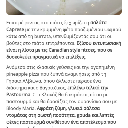
Επιστρέφοντας στα πιάτα, ξεχωρίζει η
σαλάτα
Caprese
με την κρυμμένη φέτα προζυμένιου ψωμιού
κάτω από τη burrata, υπενθυμίζοντάς σου ότι οι
βούτες στο πιάτο επιτρέπονται.
Εξίσου εντυπωσιακή
είναι η λίστα με τις Canadian style πίτσες, που σε
δυσκολεύει πραγματικά να επιλέξεις.
Ανάμεσα στις κλασικές γεύσεις και την αγαπημένη
pineapple pizza που ξυπνά αναμνήσεις από τη
Γηραιά Αλβιώνα, όπου άλλωστε πέρασε ένα
διάστημα και ο Δαγριτζίκος,
επιλέγω τελικά την
Pastourma
. Στο Κλακάζ θα δοκιμάσεις πίτσα με
παστουρμά και θα δροσίζεις τον ουρανίσκο σου με
Bloody Maria.
Αφράτη ζύμη, γλυκιά σάλτσα
ντομάτας στη σωστή ποσότητα, gouda και λεπτές
φέτες παστουρμά συνθέτουν ένα αποτέλεσμα που