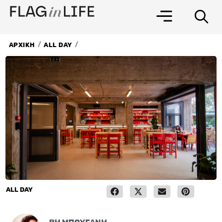
Μετάβαση
στο
περιεχόμενο
/
/
ΑΡΧΙΚΗ
ALL DAY
ALL DAY