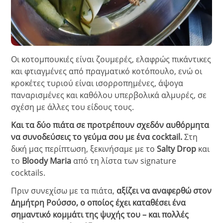
Οι κοτομπουκιές είναι ζουμερές, ελαφρώς πικάντικες
και φτιαγμένες από πραγματικό κοτόπουλο, ενώ οι
κροκέτες τυριού είναι ισορροπημένες, άψογα
παναρισμένες και καθόλου υπερβολικά αλμυρές, σε
σχέση με άλλες του είδους τους.
Και τα δύο πιάτα σε προτρέπουν σχεδόν αυθόρμητα
να συνοδεύσεις το γεύμα σου με ένα cocktail.
Στη
δική μας περίπτωση, ξεκινήσαμε με το
Salty Drop
και
το
Bloody Maria
από τη λίστα των signature
cocktails.
Πριν συνεχίσω με τα πιάτα,
αξίζει να αναφερθώ στον
Δημήτρη Ρούσσο, ο οποίος έχει καταθέσει ένα
σημαντικό κομμάτι της ψυχής του – και πολλές