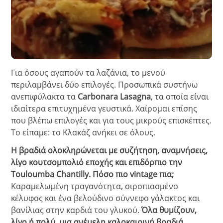
Για όσους αγαπούν τα λαζάνια, το μενού
περιλαμβάνει δύο επιλογές. Προσωπικά συστήνω
ανεπιφύλακτα τα
Carbonara Lasagna
, τα οποία είναι
ιδιαίτερα επιτυχημένα γευστικά. Χαίρομαι επίσης
που βλέπω επιλογές και για τους μικρούς επισκέπτες.
Το είπαμε: το Κλακάζ ανήκει σε όλους.
Η βραδιά ολοκληρώνεται με συζήτηση, αναμνήσεις,
λίγο κουτσομπολιό εποχής και επιδόρπιο την
Touloumba Chantilly. Πόσο πιο vintage πια;
Καραμελωμένη τραγανότητα, σιροπιασμένο
κέλυφος και ένα βελούδινο σύννεφο γάλακτος και
βανίλιας στην καρδιά του γλυκού.
Όλα θυμίζουν,
λίγο ή πολύ, μια ανέμελη καλοκαιρινή βραδιά.