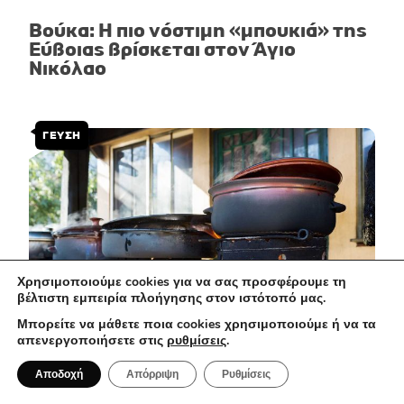
Βούκα: Η πιο νόστιμη «μπουκιά» της
Εύβοιας βρίσκεται στον Άγιο
Νικόλαο
ΓΕΥΣΗ
Χρησιμοποιούμε cookies για να σας προσφέρουμε τη
βέλτιστη εμπειρία πλοήγησης στον ιστότοπό μας.
Μπορείτε να μάθετε ποια cookies χρησιμοποιούμε ή να τα
απενεργοποιήσετε στις
ρυθμίσεις
.
6 Αυγούστου 2026
Αποδοχή
Απόρριψη
Ρυθμίσεις