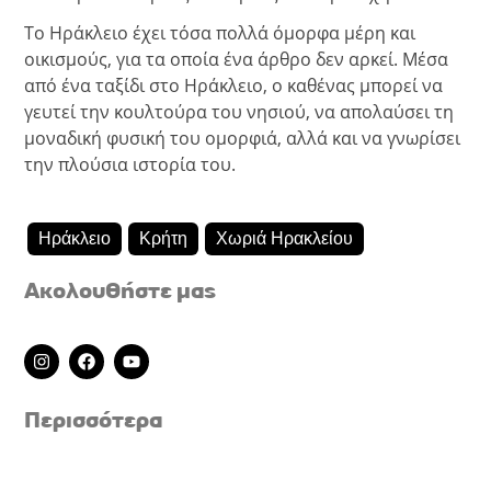
Το Ηράκλειο έχει τόσα πολλά όμορφα μέρη και
οικισμούς, για τα οποία ένα άρθρο δεν αρκεί. Μέσα
από ένα ταξίδι στο Ηράκλειο, ο καθένας μπορεί να
γευτεί την κουλτούρα του νησιού, να απολαύσει τη
μοναδική φυσική του ομορφιά, αλλά και να γνωρίσει
την πλούσια ιστορία του.
Ηράκλειο
Κρήτη
Χωριά Ηρακλείου
Ακολουθήστε μας
I
F
Y
n
a
o
s
c
u
t
e
t
Περισσότερα
a
b
u
g
o
b
r
o
e
a
k