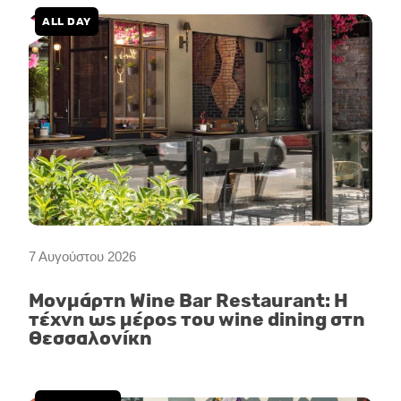
m
ALL DAY
7 Αυγούστου 2026
Μονμάρτη Wine Bar Restaurant: Η
τέχνη ως μέρος του wine dining στη
Θεσσαλονίκη