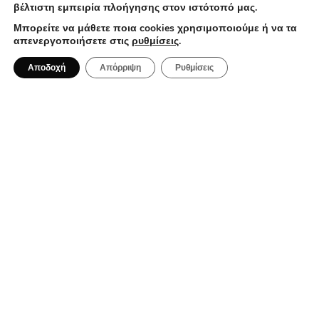
βέλτιστη εμπειρία πλοήγησης στον ιστότοπό μας.
Μπορείτε να μάθετε ποια cookies χρησιμοποιούμε ή να τα
απενεργοποιήσετε στις
ρυθμίσεις
.
2 Αυγούστου 2026
Αποδοχή
Απόρριψη
Ρυθμίσεις
Αμοργός: Το κυκλαδίτικο νησί που σε
μαγεύει με την αυθεντικότητα του
BAR RESTAURANT