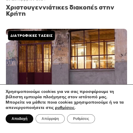
Χριστουγεννιάτικες διακοπές στην
Κρήτη
ΔΙΑΤΡΟΦΙΚΈΣ ΤΆΣΕΙΣ
Χρησιμοποιούμε cookies για να σας προσφέρουμε τη
βέλτιστη εμπειρία πλοήγησης στον ιστότοπό μας.
Μπορείτε να μάθετε ποια cookies χρησιμοποιούμε ή να τα
απενεργοποιήσετε στις
ρυθμίσεις
.
4 Νοεμβρίου 2024
Red Jane Project – Ο πιο ντιζαϊνάτος
Αποδοχή
Απόρριψη
Ρυθμίσεις
φούρνος σ’ ένα παλιό χυτήριο του ΄30
στα Χανιά