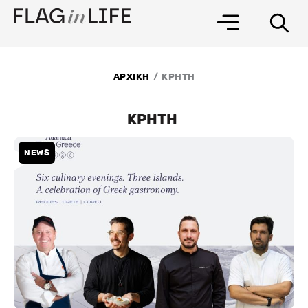
Μετάβαση
στο
περιεχόμενο
/
ΑΡΧΙΚΗ
ΚΡΗΤΗ
ΚΡΗΤΗ
NEWS