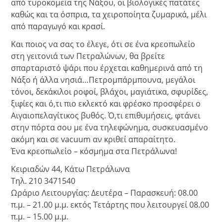
από τυροκομεία της Νάξου, οι βιολογικές πατάτες
καθώς και τα όσπρια, τα χειροποίητα ζυμαρικά, μέλι
από παραγωγό και κρασί.
Και ποιος να σας το έλεγε, ότι σε ένα κρεοπωλείο
στη γειτονιά των Πετραλώνων, θα βρείτε
σπαρταριστό ψάρι που έρχεται καθημερινά από τη
Νάξο ή άλλα νησιά…Πετρομπάρμπουνα, μεγάλοι
τόνοι, δεκάκιλοι ροφοί, βλάχοι, μαγιάτικα, σφυρίδες,
ξιφίες και ό,τι πιο εκλεκτό και φρέσκο προσφέρει ο
Αιγαιοπελαγίτικος βυθός. Ό,τι επιθυμήσεις, φτάνει
στην πόρτα σου με ένα τηλεφώνημα, συσκευασμένο
ακόμη και σε vacuum αν κριθεί απαραίτητο.
Ένα κρεοπωλείο – κόσμημα στα Πετράλωνα!
Κειριαδών 44, Κάτω Πετράλωνα
Τηλ. 210 3471540
Ωράριο Λειτουργίας: Δευτέρα – Παρασκευή: 08.00
π.μ. – 21.00 μ.μ. εκτός Τετάρτης που λειτουργεί 08.00
π.μ. – 15.00 μ.μ.