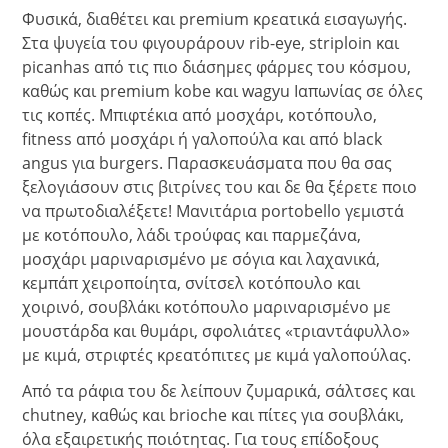
Φυσικά, διαθέτει και premium κρεατικά εισαγωγής.
Στα ψυγεία του φιγουράρουν rib-eye, striploin και
picanhas από τις πιο διάσημες φάρμες του κόσμου,
καθώς και premium kobe και wagyu Ιαπωνίας σε όλες
τις κοπές. Μπιφτέκια από μοσχάρι, κοτόπουλο,
fitness από μοσχάρι ή γαλοπούλα και από black
angus για burgers. Παρασκευάσματα που θα σας
ξελογιάσουν στις βιτρίνες του και δε θα ξέρετε ποιο
να πρωτοδιαλέξετε! Μανιτάρια portobello γεμιστά
με κοτόπουλο, λάδι τρούφας και παρμεζάνα,
μοσχάρι μαριναρισμένο με σόγια και λαχανικά,
κεμπάπ χειροποίητα, σνίτσελ κοτόπουλο και
χοιρινό, σουβλάκι κοτόπουλο μαριναρισμένο με
μουστάρδα και θυμάρι, σφολιάτες «τριαντάφυλλο»
με κιμά, στριφτές κρεατόπιτες με κιμά γαλοπούλας.
Από τα ράφια του δε λείπουν ζυμαρικά, σάλτσες και
chutney, καθώς και brioche και πίτες για σουβλάκι,
όλα εξαιρετικής ποιότητας. Για τους επίδοξους