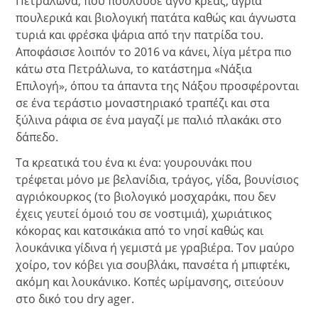
Πετράλωνα, που πουλούσε αγνό κρέας, άγρια
πουλερικά και βιολογική πατάτα καθώς και άγνωστα
τυριά και φρέσκα ψάρια από την πατρίδα του.
Αποφάσισε λοιπόν το 2016 να κάνει, λίγα μέτρα πιο
κάτω στα Πετράλωνα, το κατάστημα «Νάξια
Επιλογή», όπου τα άπαντα της Νάξου προσφέρονται
σε ένα τεράστιο μοναστηριακό τραπέζι και στα
ξύλινα ράφια σε ένα μαγαζί με παλιό πλακάκι στο
δάπεδο.
Τα κρεατικά του ένα κι ένα: γουρουνάκι που
τρέφεται μόνο με βελανίδια, τράγος, γίδα, βουνίσιος
αγριόκουρκος (το βιολογικό μοσχαράκι, που δεν
έχεις γευτεί όμοιό του σε νοστιμιά), χωριάτικος
κόκορας και κατσικάκια από το νησί καθώς και
λουκάνικα γίδινα ή γεμιστά με γραβιέρα. Τον μαύρο
χοίρο, τον κόβει για σουβλάκι, πανσέτα ή μπιφτέκι,
ακόμη και λουκάνικο. Κοπές ωρίμανσης, σιτεύουν
στο δικό του dry ager.