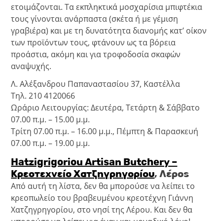
ετοιμάζονται. Τα εκπληκτικά μοσχαρίσια μπιφτέκια
τους γίνονται ανάρπαστα (σκέτα ή με γέμιση
γραβιέρα) και με τη δυνατότητα διανομής κατ’ οίκον
των προϊόντων τους, φτάνουν ως τα βόρεια
προάστια, ακόμη και για τροφοδοσία σκαφών
αναψυχής.
Λ. Αλέξανδρου Παπαναστασίου 37, Καστέλλα
Τηλ. 210 4120066
Ωράριο Λειτουργίας: Δευτέρα, Τετάρτη & Σάββατο
07.00 π.μ. – 15.00 μ.μ.
Τρίτη 07.00 π.μ. – 16.00 μ.μ., Πέμπτη & Παρασκευή
07.00 π.μ. – 19.00 μ.μ.
Hatzigrigoriou Artisan Butchery –
Κρεοτεχνείο Χατζηγρηγορίου
,
Λέρος
Από αυτή τη λίστα, δεν θα μπορούσε να λείπει το
κρεοπωλείο του βραβευμένου κρεοτέχνη Γιάννη
Χατζηγρηγορίου, στο νησί της Λέρου. Και δεν θα