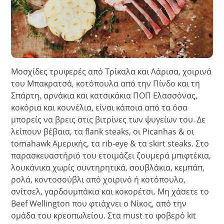
Μοσχίδες τρυφερές από Τρίκαλα και Λάρισα, χοιρινά
του Μπακρατσά, κοτόπουλα από την Πίνδο και τη
Σπάρτη, αρνάκια και κατσικάκια ΠΟΠ Ελασσόνας,
κοκόρια και κουνέλια, είναι κάποια από τα όσα
μπορείς να βρεις στις βιτρίνες των ψυγείων του. Δε
λείπουν βέβαια, τα flank steaks, οι Picanhas & οι
tomahawk Αμερικής, τα rib-eye & τα skirt steaks. Στο
παρασκευαστήριό του ετοιμάζει ζουμερά μπιφτέκια,
λουκάνικα χωρίς συντηρητικά, σουβλάκια, κεμπάπ,
ρολά, κοντοσούβλι από χοιρινό ή κοτόπουλο,
σνίτσελ, γαρδουμπάκια και κοκορέτσι. Μη χάσετε το
Beef Wellington που φτιάχνει ο Νίκος, από την
ομάδα του κρεοπωλείου. Στα must το φοβερό kit