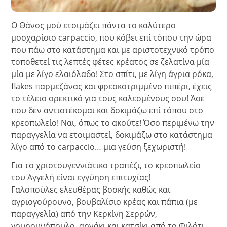
Ο Θάνος μού ετοιμάζει πάντα το καλύτερο
μοσχαρίσιο carpaccio, που κόβει επί τόπου την ώρα
που πάω στο κατάστημα και με αριστοτεχνικό τρόπο
τοποθετεί τις λεπτές φέτες κρέατος σε ζελατίνα μία
μία με λίγο ελαιόλαδο! Στο σπίτι, με λίγη άγρια ρόκα,
flakes παρμεζάνας και φρεσκοτριμμένο πιπέρι, έχεις
το τέλειο ορεκτικό για τους καλεσμένους σου! Άσε
που δεν αντιστέκομαι και δοκιμάζω επί τόπου στο
κρεοπωλείο! Ναι, όπως το ακούτε! Όσο περιμένω την
παραγγελία να ετοιμαστεί, δοκιμάζω στο κατάστημα
λίγο από το carpaccio… μια γεύση ξεχωριστή!
Για το χριστουγεννιάτικο τραπέζι, το κρεοπωλείο
του Αγγελή είναι εγγύηση επιτυχίας!
Γαλοπούλες ελευθέρας βοσκής καθώς και
αγριογούρουνο, βουβαλίσιο κρέας και πάπια (με
παραγγελία) από την Κερκίνη Σερρών,
γουρουνόπουλο, αρνάκι και κατσίκι από το Φιλότι