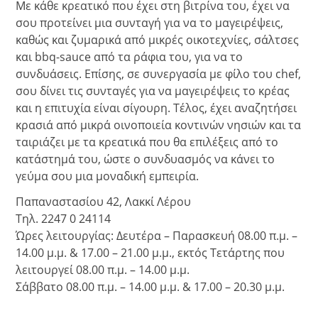
Με κάθε κρεατικό που έχει στη βιτρίνα του, έχει να
σου προτείνει μια συνταγή για να το μαγειρέψεις,
καθώς και ζυμαρικά από μικρές οικοτεχνίες, σάλτσες
και bbq-sauce από τα ράφια του, για να το
συνδυάσεις. Επίσης, σε συνεργασία με φίλο του chef,
σου δίνει τις συνταγές για να μαγειρέψεις το κρέας
και η επιτυχία είναι σίγουρη. Τέλος, έχει αναζητήσει
κρασιά από μικρά οινοποιεία κοντινών νησιών και τα
ταιριάζει με τα κρεατικά που θα επιλέξεις από το
κατάστημά του, ώστε ο συνδυασμός να κάνει το
γεύμα σου μια μοναδική εμπειρία.
Παπαναστασίου 42, Λακκί Λέρου
Τηλ. 2247 0 24114
Ώρες λειτουργίας: Δευτέρα – Παρασκευή 08.00 π.μ. –
14.00 μ.μ. & 17.00 – 21.00 μ.μ., εκτός Τετάρτης που
λειτουργεί 08.00 π.μ. – 14.00 μ.μ.
Σάββατο 08.00 π.μ. – 14.00 μ.μ. & 17.00 – 20.30 μ.μ.