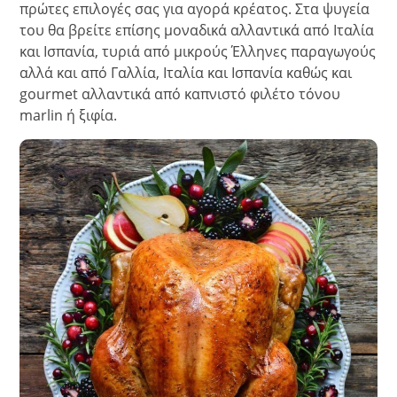
πρώτες επιλογές σας για αγορά κρέατος. Στα ψυγεία
του θα βρείτε επίσης μοναδικά αλλαντικά από Ιταλία
και Ισπανία, τυριά από μικρούς Έλληνες παραγωγούς
αλλά και από Γαλλία, Ιταλία και Ισπανία καθώς και
gourmet αλλαντικά από καπνιστό φιλέτο τόνου
marlin ή ξιφία.