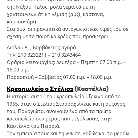
της Νάξου. Τέλος, ρολά γεμιστά με τη
χριστουγεννιάτικη γέμιση (ρύζι, κάστανα,
κουκουνάρι).
Στα συν, οι πραγματικά ανταγωνιστικές τιμές του σε
σχέση με το ποιοτικό κρέας που προσφέρει.
Αιόλου 81, Βαρβάκειος αγορά
Τηλ. 210 3232211 – 210 3243464
Ωράριο λειτουργίας: Δευτέρα – Πέμπτη 07.00 π.μ. –
16.00 μ.μ.
Παρασκευή – Σάββατος 07.00 π.μ. – 18.00 μ.μ.
Κρεοπωλείο ο Στέλιος
(Καστέλλα)
Η ιστορία αυτού του κρεοπωλείου ξεκινά από το
1965, όταν ο Στέλιος Στραβαχιλλέας και η σύζυγός
του, Παναγιώτα, ανοίγουν ένα από τα πρώτα
κρεοπωλεία στο μέρος που μεγάλωσαν, στην
Καστέλλα του Πειραιά.
Την εμπειρία τους και τη γνώση, καθώς και το μεράκι