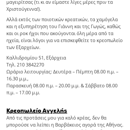
μαγειρίτσας (τι κι αν είμαστε λίγες μέρες πριν τα
Χριστούγεννα!).
Αλλά εκτός των ποιοτικών κρεατικών, τα χαμόγελα
και η εξυπηρέτηση του Γιάννη και της Γωγώς, καθώς
και οι ροκ ήχοι που ακούγονται όλη μέρα από τα
ηχεία, είναι λόγοι για να επισκεφθείτε το κρεοπωλείο
των Εξαρχείων.
Καλλιδρομίου 51, Εξάρχεια
Τηλ. 210 3842270
Ωράριο λειτουργίας: Δευτέρα – Πέμπτη 08.00 π.μ. –
16.30 μ.μ.,
Παρασκευή 08.00 π.μ. – 20.00 μ.μ. & Σάββατο 08.00
π.μ. – 17.00 μ.μ.
Κρεοπωλείο Αγγελής
Από τις προτάσεις μου για καλό κρέας, δεν θα
μπορούσε να λείπει η Βαρβάκειος αγορά της Αθήνας.