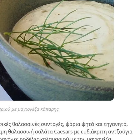
αριού με μαγιονέζα κάπαρης
ικές θαλασσινές συνταγές, ψάρια ψητά και τηγανητά,
ιμη θαλασσινή σαλάτα Caesars με ευδιάκριτη αντζούγια
 τραγάνες ροδέλες καλαμαριού με την μαγιονέζα