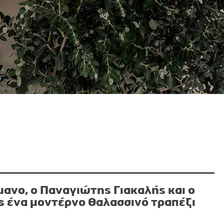
μανο, ο Παναγιώτης Γιακαλής και ο
is
ένα μοντέρνο θαλασσινό τραπέζι