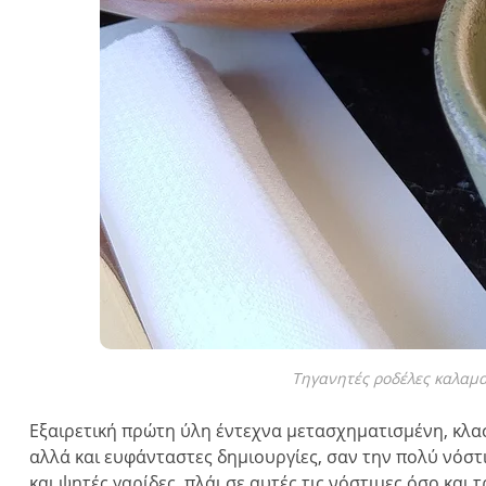
Τηγανητές ροδέλες καλαμ
Εξαιρετική πρώτη ύλη έντεχνα μετασχηματισμένη, κλασ
αλλά και ευφάνταστες δημιουργίες, σαν την πολύ νόστ
και ψητές γαρίδες, πλάι σε αυτές τις νόστιμες όσο και