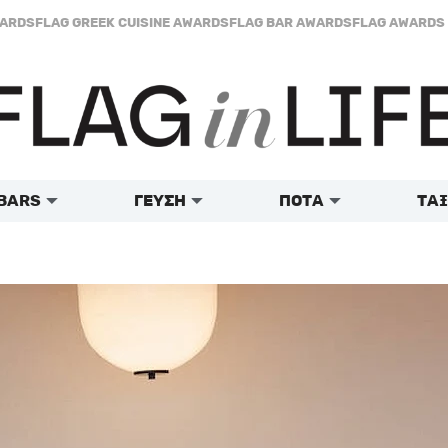
WARDS
FLAG GREEK CUISINE AWARDS
FLAG BAR AWARDS
FLAG AWARDS 
BARS
ΓΕΥΣΗ
ΠΟΤΑ
ΤΑΞ