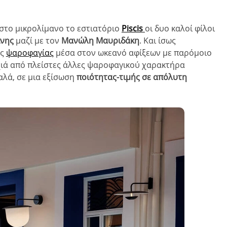
 στο μικρολίμανο το εστιατόριο
Piscis
οι δυο καλοί φίλοι
ίνης
μαζί με τον
Μανώλη Μαυριδάκη
. Και ίσως
ας
ψαροφαγίας
μέσα στον ωκεανό αφίξεων με παρόμοιο
οχιά από πλείστες άλλες ψαροφαγικού χαρακτήρα
αλά, σε μια εξίσωση
ποιότητας-τιμής σε απόλυτη