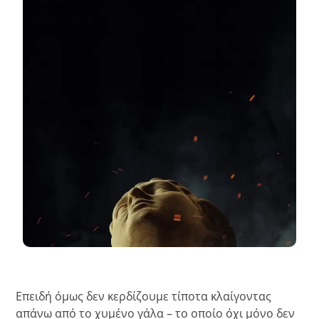
Επειδή όμως δεν κερδίζουμε τίποτα κλαίγοντας
απάνω από το χυμένο γάλα – το οποίο όχι μόνο δεν