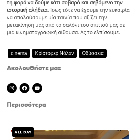
τη φορά να δούμε κάτι σοβαρό και σεβόμενο την
ιστορική αλήθεια.
Ίσως τότε να έχουμε την ευκαιρία
να απολαύσουμε μία ταινία που αξίζει την
μετακίνηση μας από το σαλόνι του σπιτιού μας σε
μια κινηματογραφική αίθουσα. Ας το ελπίσουμε.
cinema
Κρίστοφερ Νόλαν
Οδύσσεια
Ακολουθήστε μας
I
F
Y
n
a
o
s
c
u
t
e
t
Περισσότερα
a
b
u
g
o
b
r
o
e
a
k
m
ALL DAY