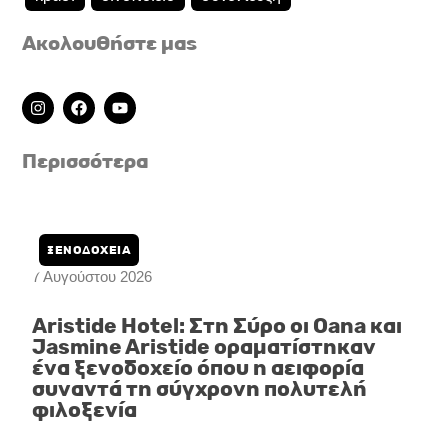
Ακολουθήστε μας
I
F
Y
n
a
o
s
c
u
t
e
t
Περισσότερα
a
b
u
g
o
b
r
o
e
a
k
m
ΞΕΝΟΔΟΧΕΙΑ
7 Αυγούστου 2026
Aristide Hotel: Στη Σύρο οι Oana και
Jasmine Aristide οραματίστηκαν
ένα ξενοδοχείο όπου η αειφορία
συναντά τη σύγχρονη πολυτελή
φιλοξενία