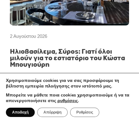
2 Αυγούστου 2026
Ηλιοβασίλεμα, Σύρος: Γιατί όλοι
μιλούν για το εστιατόριο του Κώστα
Μπουγιούρη
Χρησιμοποιούμε cookies για να σας προσφέρουμε τη
βέλτιστη εμπειρία πλοήγησης στον ιστότοπό μας.
ΤΑΞΊΔΙΑ
Μπορείτε να μάθετε ποια cookies χρησιμοποιούμε ή να τα
απενεργοποιήσετε στις
ρυθμίσεις
.
Αποδοχή
Απόρριψη
Ρυθμίσεις