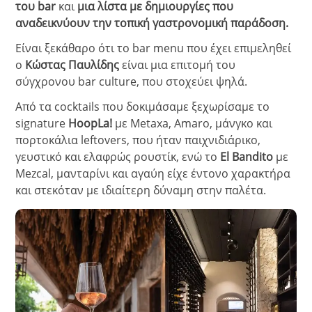
του bar
και
μια λίστα με δημιουργίες που
αναδεικνύουν την τοπική γαστρονομική παράδοση.
Είναι ξεκάθαρο ότι το bar menu που έχει επιμεληθεί
ο
Κώστας Παυλίδης
είναι μια επιτομή του
σύγχρονου bar culture, που στοχεύει ψηλά.
Από τα cocktails που δοκιμάσαμε ξεχωρίσαμε το
signature
HoopLa!
με Metaxa, Amaro, μάνγκο και
πορτοκάλια leftovers, που ήταν παιχνιδιάρικο,
γευστικό και ελαφρώς ρουστίκ, ενώ το
El Bandito
με
Mezcal, μανταρίνι και αγαύη είχε έντονο χαρακτήρα
και στεκόταν με ιδιαίτερη δύναμη στην παλέτα.