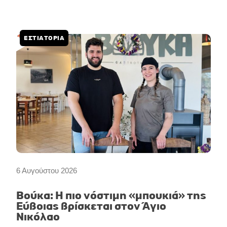
g
o
b
r
o
e
a
k
m
ΕΣΤΙΑΤΟΡΙΑ
6 Αυγούστου 2026
Βούκα: Η πιο νόστιμη «μπουκιά» της
Εύβοιας βρίσκεται στον Άγιο
Νικόλαο