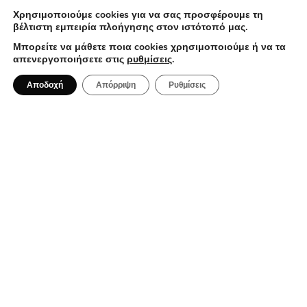
Χρησιμοποιούμε cookies για να σας προσφέρουμε τη
βέλτιστη εμπειρία πλοήγησης στον ιστότοπό μας.
Μπορείτε να μάθετε ποια cookies χρησιμοποιούμε ή να τα
απενεργοποιήσετε στις
ρυθμίσεις
.
1 Αυγούστου 2026
Αποδοχή
Απόρριψη
Ρυθμίσεις
Ma Che Vuoi: Μια casual spritzeria με
ιταλικές επιρροές στο κέντρο της
Αθήνας
BAR RESTAURANT