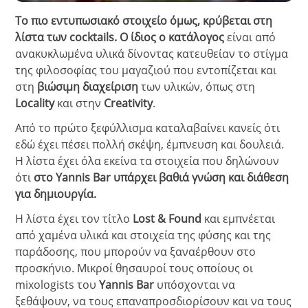
Το πιο εντυπωσιακό στοιχείο όμως, κρύβεται στη
λίστα των cocktails. Ο ίδιος ο κατάλογος
είναι από
ανακυκλωμένα υλικά δίνοντας κατευθείαν το στίγμα
της φιλοσοφίας του μαγαζιού που εντοπίζεται και
στη
βιώσιμη διαχείριση
των υλικών, όπως στη
Locality
και στην
Creativity
.
Από το πρώτο ξεφύλλισμα καταλαβαίνει κανείς ότι
εδώ έχει πέσει πολλή σκέψη, έμπνευση και δουλειά.
Η λίστα έχει όλα εκείνα τα στοιχεία που δηλώνουν
ότι
στο Yannis Bar υπάρχει βαθιά γνώση και διάθεση
για δημιουργία.
Η λίστα έχει τον τίτλο
Lost & Found
και εμπνέεται
από χαμένα υλικά και στοιχεία της φύσης και της
παράδοσης, που μπορούν να ξαναέρθουν στο
προσκήνιο. Μικροί θησαυροί τους οποίους οι
mixologists του
Yannis Bar
υπόσχονται να
ξεθάψουν, να τους επαναπροσδιορίσουν και να τους