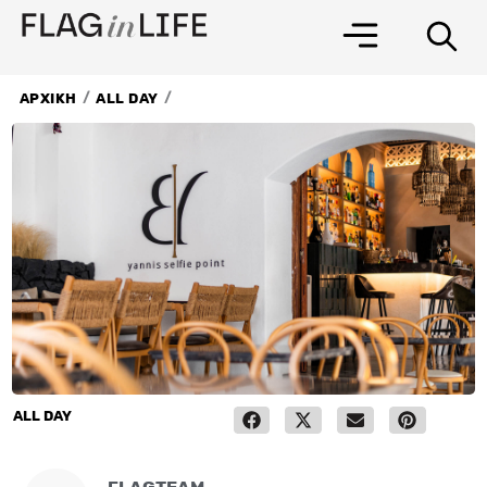
Μετάβαση
στο
περιεχόμενο
/
/
ΑΡΧΙΚΗ
ALL DAY
ALL DAY