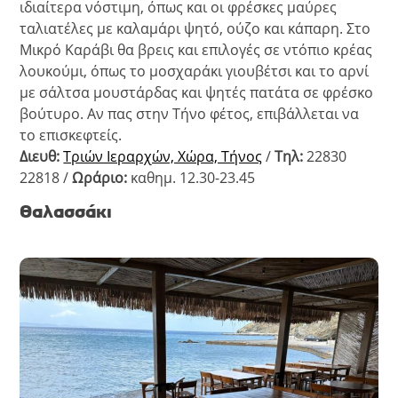
ιδιαίτερα νόστιμη, όπως και οι φρέσκες μαύρες
ταλιατέλες με καλαμάρι ψητό, ούζο και κάπαρη. Στο
Μικρό Καράβι θα βρεις και επιλογές σε ντόπιο κρέας
λουκούμι, όπως το μοσχαράκι γιουβέτσι και το αρνί
με σάλτσα μουστάρδας και ψητές πατάτα σε φρέσκο
βούτυρο. Αν πας στην Τήνο φέτος, επιβάλλεται να
το επισκεφτείς.
Διευθ:
Τριών Ιεραρχών, Χώρα, Τήνος
/
Τηλ:
22830
22818 /
Ωράριο:
καθημ. 12.30-23.45
Θαλασσάκι