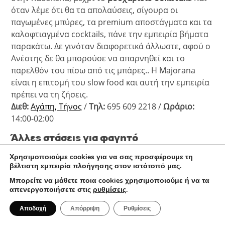
όταν λέμε ότι θα τα απολαύσεις, σίγουρα οι
παγωμένες μπύρες, τα premium αποστάγματα και τα
καλοφτιαγμένα cocktails, πάνε την εμπειρία βήματα
παρακάτω. Δε γινόταν διαφορετικά άλλωστε, αφού ο
Ανέστης δε θα μπορούσε να απαρνηθεί και το
παρελθόν του πίσω από τις μπάρες.. Η Majorana
είναι η επιτομή του slow food και αυτή την εμπειρία
πρέπει να τη ζήσεις.
Διεθ:
Αγάπη, Τήνος
/
Τηλ:
695 609 2218 /
Ωράριο:
14:00-02:00
Άλλες στάσεις για φαγητό
Χρησιμοποιούμε cookies για να σας προσφέρουμε τη
βέλτιστη εμπειρία πλοήγησης στον ιστότοπό μας.
Το
Ρακιζιό
στο Κτικάδο, είναι ένα σύγχρονο
μεζεδοπωλείο, το οποίο αγαπάει τις γεύσεις του
Μπορείτε να μάθετε ποια cookies χρησιμοποιούμε ή να τα
απενεργοποιήσετε στις
ρυθμίσεις
.
τόπου του και αυτό φαίνεται περίτρανα. Το
Τριανταράκι
στον Τριαντάρο, με τις νόστιμες
Αποδοχή
Απόρριψη
Ρυθμίσεις
προτάσεις για πρωινό και βραδινό στα υπέροχα