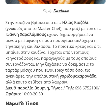
Πηγή:
Facebook
Στην κουζίνα βρίσκεται ο σεφ
Ηλίας Κιαζόλι
(γνωστός από το Master Chef), που μαζί με τον σεφ
Ιωάννη Χαραλάμπους
έχουν δημιουργήσει ένα
μενού με έμφαση σε όσα προσφέρει απλόχερα η
τηνιακή γη και θάλασσα. Το ποιοτικό κρέας και ό,τι
μπαίνει στην κουζίνα, έρχεται από ντόπιους
κτηνοτρόφους και παραγωγούς με τους οποίους
συνεργάζονται. Μην ξεχάσεις να δοκιμάσεις το
ταρτάρ μόσχου που είναι spicy τόσο όσο, τις
αγκινάρες, την απολαυστική
γαριδομακαρονάδα,
αλλά και το σεβίτσε από λαυράκι.
Διευθ
:
παραλία Βουρνή, Τήνος
/
Τηλ
: 698 6752100/
Ωράριο
: 10:00-20:30
Napul’è Tinos