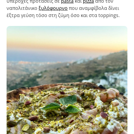
υπέροχες προτάσεις σε
pasta
και
pizza
από τον
ναπολιτάνικο
ξυλόφουρνο
που αναμφίβολα δίνει
έξτρα γεύση τόσο στη ζύμη όσο και στα toppings.