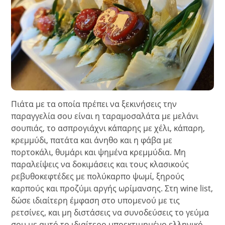
Πιάτα με τα οποία πρέπει να ξεκινήσεις την
παραγγελία σου είναι η ταραμοσαλάτα με μελάνι
σουπιάς, το ασπρογιάχνι κάπαρης με χέλι, κάπαρη,
κρεμμύδι, πατάτα και άνηθο και η φάβα με
πορτοκάλι, θυμάρι και ψημένα κρεμμύδια. Μη
παραλείψεις να δοκιμάσεις και τους κλασικούς
ρεβυθοκεφτέδες με πολύκαρπο ψωμί, ξηρούς
καρπούς και προζύμι αργής ωρίμανσης. Στη wine list,
δώσε ιδιαίτερη έμφαση στο υπομενού με τις
ρετσίνες, και μη διστάσεις να συνοδεύσεις το γεύμα
σου με αυτό το ιδιαίτερο υποεκτιμημένο ελληνικό