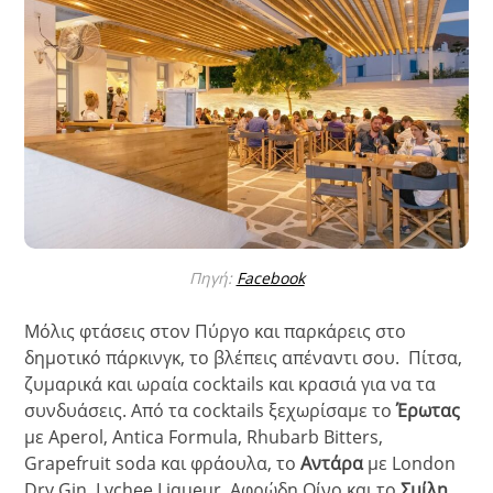
Πηγή:
Facebook
Μόλις φτάσεις στον Πύργο και παρκάρεις στο
δημοτικό πάρκινγκ, το βλέπεις απέναντι σου. Πίτσα,
ζυμαρικά και ωραία cocktails και κρασιά για να τα
συνδυάσεις. Από τα cocktails ξεχωρίσαμε το
Έρωτας
με Aperol, Antica Formula, Rhubarb Bitters,
Grapefruit soda και φράουλα, το
Αντάρα
με London
Dry Gin, Lychee Liqueur, Αφρώδη Οίνο και το
Σμίλη