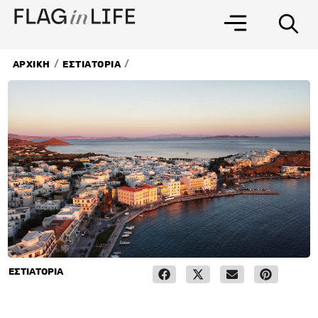
Μετάβαση
στο
περιεχόμενο
/
/
ΑΡΧΙΚΗ
ΕΣΤΙΑΤΟΡΙΑ
ΕΣΤΙΑΤΟΡΙΑ
25 Αυγούστου, 2023