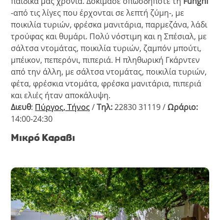
παιδικά μας χρόνια. Δοκίμασε οπωσδήποτε τη
Funghi
-από τις λίγες που έρχονται σε λεπτή ζύμη-, με
ποικιλία τυριών, φρέσκα μανιτάρια, παρμεζάνα, λάδι
τρούφας και θυμάρι. Πολύ νόστιμη και η Σπέσιαλ, με
σάλτσα ντομάτας, ποικιλία τυριών, ζαμπόν μπούτι,
μπέικον, πεπερόνι, πιπεριά. Η πληθωρική Γκάρντεν
από την άλλη, με σάλτσα ντομάτας, ποικιλία τυριών,
φέτα, φρέσκια ντομάτα, φρέσκα μανιτάρια, πιπεριά
και ελιές ήταν αποκάλυψη.
Διευθ
:
Πύργος, Τήνος
/
Τηλ:
22830 31119 /
Ωράριο:
14:00-24:30
Μικρό Καραβι