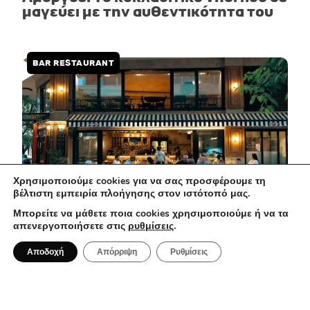
μαγεύει με την αυθεντικότητα του
BAR RESTAURANT
Χρησιμοποιούμε cookies για να σας προσφέρουμε τη
βέλτιστη εμπειρία πλοήγησης στον ιστότοπό μας.
Μπορείτε να μάθετε ποια cookies χρησιμοποιούμε ή να τα
απενεργοποιήσετε στις
ρυθμίσεις
.
1 Αυγούστου 2026
Αποδοχή
Απόρριψη
Ρυθμίσεις
Ma Che Vuoi: Μια casual spritzeria με
ιταλικές επιρροές στο κέντρο της
Αθήνας