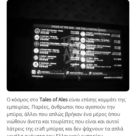
Ο κόσμος στο
Tales of Ales
είναι επίσης κομμάτι της
εμπειρίας. Παρέες, άνθρωποι που αγαπούν την
μπύρα, άλλοι που απλώς βρήκαν ένα μέρος όπου
νιώθουν άνετα και τουρίστες που είναι και αυτοί
λάτρεις της craft μπύρας και δεν ψάχνουν τα απλά