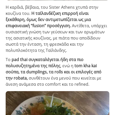
Η καρδιά, βέβαια, του Sister Athens χτυπά στην
κουζίνα του.
Η ταϊλανδέζικη επιρροή είναι
ξεκάθαρη, όμως δεν αντιμετωπίζεται ως μια
επιφανειακή “fusion” προσέγγιση.
Αντίθετα, υπάρχει
ουσιαστική γνώση των γεύσεων και των αρωμάτων
της ασιατικής κουζίνας, με πιάτα που αποδίδουν
σωστά την ένταση, τη φρεσκάδα και την
πολυπλοκότητα της Ταϊλάνδης.
Το
pad thai συγκαταλέγεται ήδη στα πιο
πολυσυζητημένα της πόλης
, ενώ η
tom kha kai
σούπα, τα dumplings, τα rolls και οι επιλογές από
την robata,
συνθέτουν ένα μενού που κινείται με
άνεση ανάμεσα στο comfort και το refined.