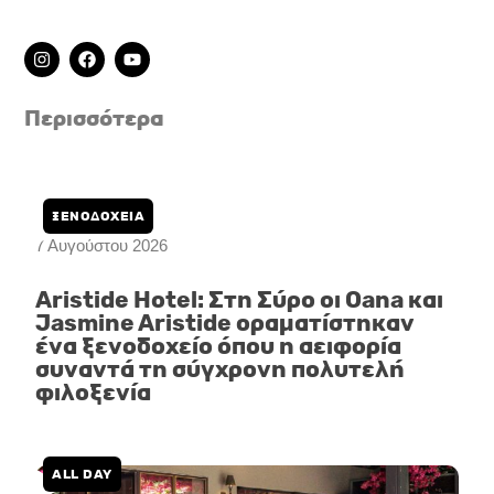
I
F
Y
n
a
o
s
c
u
t
e
t
Περισσότερα
a
b
u
g
o
b
r
o
e
a
k
m
ΞΕΝΟΔΟΧΕΙΑ
7 Αυγούστου 2026
Aristide Hotel: Στη Σύρο οι Oana και
Jasmine Aristide οραματίστηκαν
ένα ξενοδοχείο όπου η αειφορία
συναντά τη σύγχρονη πολυτελή
φιλοξενία
ALL DAY