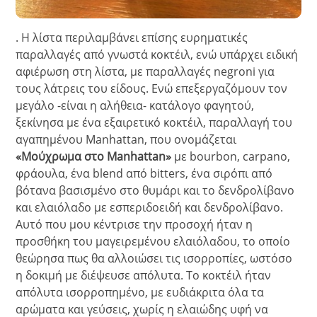
. H λίστα περιλαμβάνει επίσης ευρηματικές
παραλλαγές από γνωστά κοκτέιλ, ενώ υπάρχει ειδική
αφιέρωση στη λίστα, με παραλλαγές negroni για
τους λάτρεις του είδους. Ενώ επεξεργαζόμουν τον
μεγάλο -είναι η αλήθεια- κατάλογο φαγητού,
ξεκίνησα με ένα εξαιρετικό κοκτέιλ, παραλλαγή του
αγαπημένου Manhattan, που ονομάζεται
«Μούχρωμα στο Manhattan»
με bourbon, carpano,
φράουλα, ένα blend από bitters, ένα σιρόπι από
βότανα βασισμένο στο θυμάρι και το δενδρολίβανο
και ελαιόλαδο με εσπεριδοειδή και δενδρολίβανο.
Αυτό που μου κέντρισε την προσοχή ήταν η
προσθήκη του μαγειρεμένου ελαιόλαδου, το οποίο
θεώρησα πως θα αλλοιώσει τις ισορροπίες, ωστόσο
η δοκιμή με διέψευσε απόλυτα. Το κοκτέιλ ήταν
απόλυτα ισορροπημένο, με ευδιάκριτα όλα τα
αρώματα και γεύσεις, χωρίς η ελαιώδης υφή να