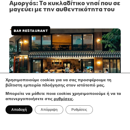
Αμοργός: Το κυκλαδίτικο νησί που σε
μαγεύει με την αυθεντικότητα του
BAR RESTAURANT
Χρησιμοποιούμε cookies για να σας προσφέρουμε τη
βέλτιστη εμπειρία πλοήγησης στον ιστότοπό μας.
Μπορείτε να μάθετε ποια cookies χρησιμοποιούμε ή να τα
απενεργοποιήσετε στις
ρυθμίσεις
.
1 Αυγούστου 2026
Αποδοχή
Απόρριψη
Ρυθμίσεις
Ma Che Vuoi: Μια casual spritzeria με
ιταλικές επιρροές στο κέντρο της