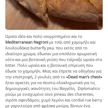
Ωραία ιδέα και πολύ ισορροπημένο και το
Mediterranean Negroni
με τσάι από χαμομήλι και
λουλουδάκια butterfly pea, που εκτός από το
ιδιαίτερο χρώμα, έδωσαν μια επιπλέον αρωματική
νότα και μια βοτανική γεύση που ταίριαξε ωραία στo
bitter. Πολύ ωραία και η βοτανική επίγευση που
έδωσε το χαμομήλι. Μιας και έπρεπε να οδηγήσω για
την επιστροφή, 2 γουλιές από το
«Dead man’s chest»
ήταν αρκετές για να πειστώ ολοκληρωτικά για τις
δημιουργικές ικανότητες του Βαγγέλη. Diplomatico
ρούμι με ενισχυμένο οίνο pineau des charentes,
σιρόπι σφενδάμου, χυμό λεμόνι και cordial rue berry
με γαρνιτούρα από φρέσκα μούρα, δίνουν ένα