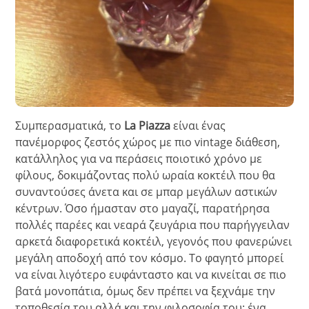
Συμπερασματικά, το
La Piazza
είναι ένας
πανέμορφος ζεστός χώρος με πιο vintage διάθεση,
κατάλληλος για να περάσεις ποιοτικό χρόνο με
φίλους, δοκιμάζοντας πολύ ωραία κοκτέιλ που θα
συναντούσες άνετα και σε μπαρ μεγάλων αστικών
κέντρων. Όσο ήμασταν στο μαγαζί, παρατήρησα
πολλές παρέες και νεαρά ζευγάρια που παρήγγειλαν
αρκετά διαφορετικά κοκτέιλ, γεγονός που φανερώνει
μεγάλη αποδοχή από τον κόσμο. Το φαγητό μπορεί
να είναι λιγότερο ευφάνταστο και να κινείται σε πιο
βατά μονοπάτια, όμως δεν πρέπει να ξεχνάμε την
τοποθεσία του αλλά και την φιλοσοφία του: ένα