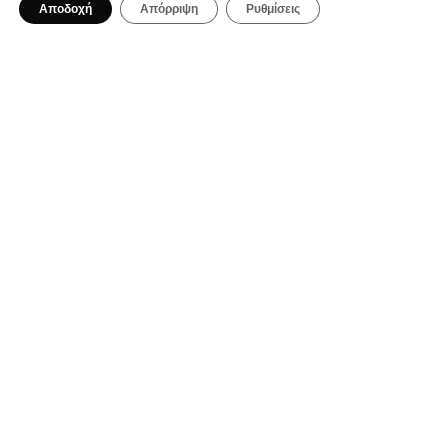
Αποδοχή
Απόρριψη
Ρυθμίσεις
Ma Che Vuoi: Μια casual spritzeria με
ιταλικές επιρροές στο κέντρο της
Αθήνας
BAR RESTAURANT
1 Αυγούστου 2026