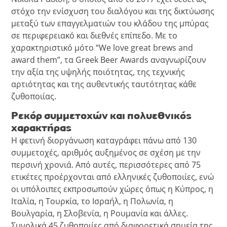
στόχο την ενίσχυση του διαλόγου και της δικτύωσης
μεταξύ των επαγγελματιών του κλάδου της μπύρας
σε περιφερειακό και διεθνές επίπεδο. Με το
χαρακτηριστικό μότο “We love great brews and
award them”, τα Greek Beer Awards αναγνωρίζουν
την αξία της υψηλής ποιότητας, της τεχνικής
αρτιότητας και της αυθεντικής ταυτότητας κάθε
ζυθοποιίας.
Ρεκόρ συμμετοχών και πολυεθνικός
χαρακτήρας
Η φετινή διοργάνωση καταγράφει πάνω από 130
συμμετοχές, αριθμός αυξημένος σε σχέση με την
περσινή χρονιά. Από αυτές, περισσότερες από 75
ετικέτες προέρχονται από ελληνικές ζυθοποιίες, ενώ
οι υπόλοιπες εκπροσωπούν χώρες όπως η Κύπρος, η
Ιταλία, η Τουρκία, το Ισραήλ, η Πολωνία, η
Βουλγαρία, η Σλοβενία, η Ρουμανία και άλλες.
Συνολικά 45 ζυθοποιίες από διαφορετικά σημεία της