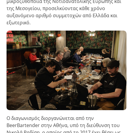
μικροζυθοποιία της Νοτιοανατολικής Ευρώπης και
της Μεσογείου, προσελκύοντας κάθε χρόνο
αυξανόμενο αριθμό συμμετοχών από Ελλάδα και
εξωτερικό.
Ο διαγωνισμός διοργανώνεται από την
BeerBartender στην Αθήνα, υπό τη διεύθυνση του
Νικολά Ραδίση, ο οποίος από το 2017 έχει θέσει ως