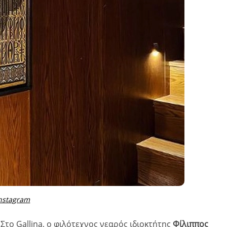
nstagram
 Στο Gallina, ο φιλότεχνος νεαρός ιδιοκτήτης
Φίλιππος