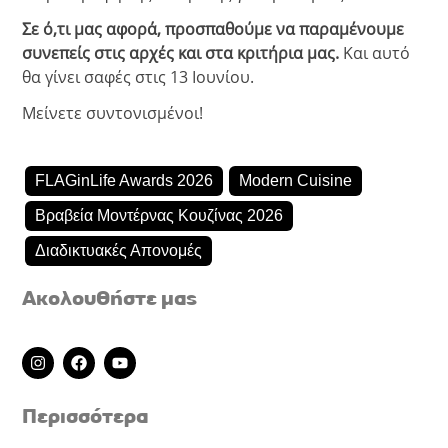
Σε ό,τι μας αφορά, προσπαθούμε να παραμένουμε
συνεπείς στις αρχές και στα κριτήρια μας.
Και αυτό
θα γίνει σαφές στις 13 Ιουνίου.
Μείνετε συντονισμένοι!
FLAGinLife Awards 2026
Modern Cuisine
Βραβεία Μοντέρνας Κουζίνας 2026
Διαδικτυακές Απονομές
Ακολουθήστε μας
I
F
Y
n
a
o
s
c
u
t
e
t
Περισσότερα
a
b
u
g
o
b