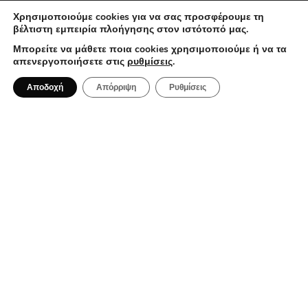
Χρησιμοποιούμε cookies για να σας προσφέρουμε τη
βέλτιστη εμπειρία πλοήγησης στον ιστότοπό μας.
ΞΕΝΟΔΟΧΕΊΑ
Μπορείτε να μάθετε ποια cookies χρησιμοποιούμε ή να τα
απενεργοποιήσετε στις
ρυθμίσεις
.
Αποδοχή
Απόρριψη
Ρυθμίσεις
5 Αυγούστου 2026
Myra Hotel: Το boutique ξενοδοχείο
που αναβαθμίζει τις διακοπές στην
Καβάλα