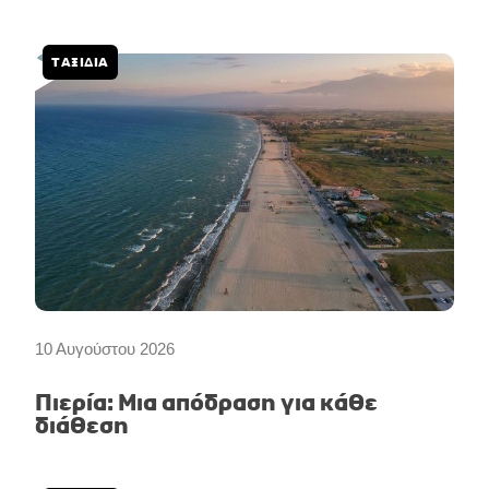
r
o
e
a
k
m
ΤΑΞΙΔΙΑ
10 Αυγούστου 2026
Πιερία: Μια απόδραση για κάθε
διάθεση