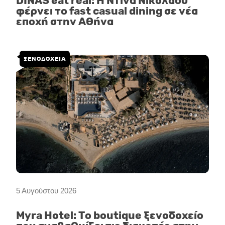
DINAS eat real: Η Ντίνα Νικολάου
φέρνει το fast casual dining σε νέα
εποχή στην Αθήνα
ΞΕΝΟΔΟΧΕΙΑ
5 Αυγούστου 2026
Myra Hotel: Το boutique ξενοδοχείο