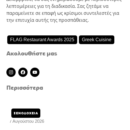
λεπτομέρειες για τη διαδικασία. Σας ζητάμε να
παραμείνετε σε επαφή ως κρίσιμοι συντελεστές για
την επιτυχία αυτής της προσπάθειας.
FLAG Restaurant Awards 2025
Greek Cuisine
Ακολουθήστε μας
I
F
Y
n
a
o
s
c
u
t
e
t
Περισσότερα
a
b
u
g
o
b
r
o
e
a
k
m
ΞΕΝΟΔΟΧΕΙΑ
7 Αυγούστου 2026