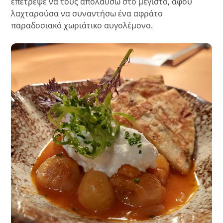
επέτρεψε να τους απολαύσω στο μέγιστο, αφού
λαχταρούσα να συναντήσω ένα αφράτο
παραδοσιακό χωριάτικο αυγολέμονο.