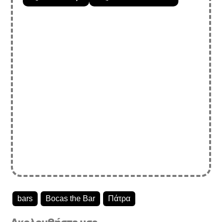
bars
Bocas the Bar
Πάτρα