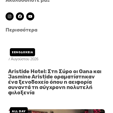
Ακολουθήστε μας
I
F
Y
n
a
o
s
c
u
t
e
t
Περισσότερα
a
b
u
g
o
b
r
o
e
a
k
m
ΞΕΝΟΔΟΧΕΙΑ
7 Αυγούστου 2026
Aristide Hotel: Στη Σύρο οι Oana και
Jasmine Aristide οραματίστηκαν
ένα ξενοδοχείο όπου η αειφορία
συναντά τη σύγχρονη πολυτελή
φιλοξενία
ALL DAY