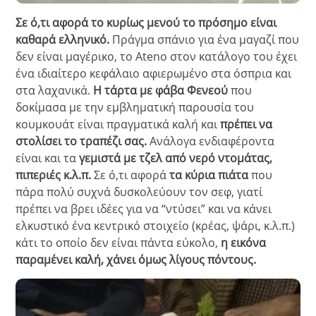
Σε ό,τι αφορά το κυρίως μενού το πρόσημο είναι
καθαρά ελληνικό.
Πράγμα σπάνιο για ένα μαγαζί που
δεν είναι μαγέρικο, το Ateno στον κατάλογο του έχει
ένα ιδιαίτερο κεφάλαιο αφιερωμένο στα όσπρια και
στα λαχανικά.
Η τάρτα με φάβα Φενεού
που
δοκίμασα με την εμβληματική παρουσία του
κουμκουάτ είναι πραγματικά καλή και
πρέπει να
στολίσει το τραπέζι σας.
Ανάλογα ενδιαφέροντα
είναι και τα
γεμιστά με τζελ από νερό ντομάτας,
πιπεριές κ.λ.π.
Σε ό,τι αφορά
τα κύρια πιάτα
που
πάρα πολύ συχνά δυσκολεύουν τον σεφ, γιατί
πρέπει να βρει ιδέες για να “ντύσει” και να κάνει
ελκυστικό ένα κεντρικό στοιχείο (κρέας, ψάρι, κ.λ.π.)
κάτι το οποίο δεν είναι πάντα εύκολο,
η εικόνα
παραμένει καλή, χάνει όμως λίγους πόντους.