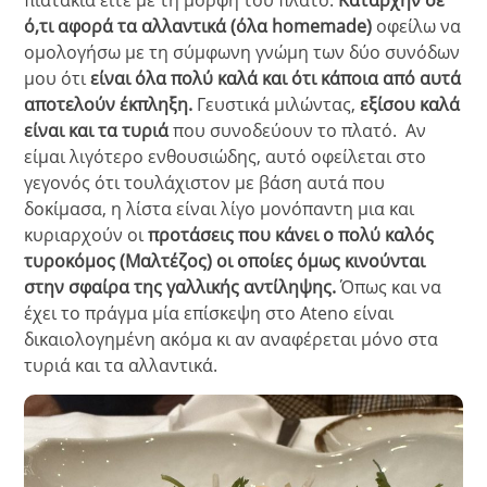
πιατάκια είτε με τη μορφή του πλατό.
Καταρχήν σε
ό,τι αφορά τα αλλαντικά
(όλα homemade)
οφείλω να
ομολογήσω με τη σύμφωνη γνώμη των δύο συνόδων
μου ότι
είναι όλα πολύ καλά και ότι κάποια από αυτά
αποτελούν έκπληξη.
Γευστικά μιλώντας,
εξίσου καλά
είναι και τα τυριά
που συνοδεύουν το πλατό.
Αν
είμαι λιγότερο ενθουσιώδης, αυτό οφείλεται στο
γεγονός ότι τουλάχιστον με βάση αυτά που
δοκίμασα, η λίστα είναι λίγο μονόπαντη μια και
κυριαρχούν οι
προτάσεις που κάνει ο πολύ καλός
τυροκόμος (Μαλτέζος) οι οποίες όμως κινούνται
στην σφαίρα της γαλλικής αντίληψης.
Όπως και να
έχει το πράγμα μία επίσκεψη στο Ateno είναι
δικαιολογημένη ακόμα κι αν αναφέρεται μόνο στα
τυριά και τα αλλαντικά.