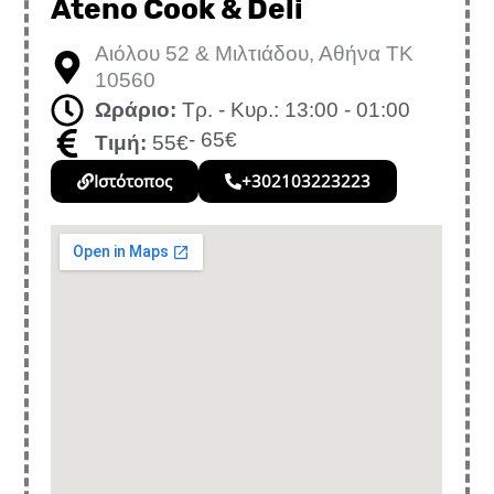
Ateno Cook & Deli
Αιόλου 52 & Μιλτιάδου, Αθήνα ΤΚ
10560
Ωράριο:
Τρ. - Κυρ.: 13:00 - 01:00
- 65€
Τιμή:
55€
Ιστότοπος
+302103223223