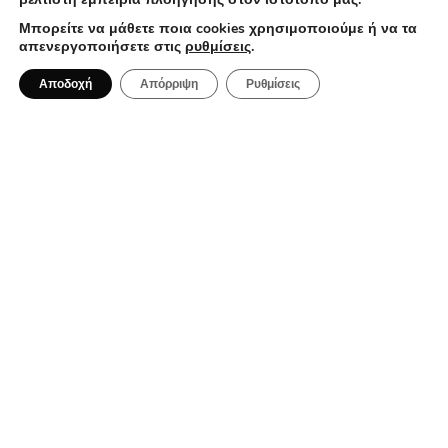
ΤΑΞΊΔΙΑ
Μπορείτε να μάθετε ποια cookies χρησιμοποιούμε ή να τα
απενεργοποιήσετε στις
ρυθμίσεις
.
Αποδοχή
Απόρριψη
Ρυθμίσεις
2 Αυγούστου 2026
Αμοργός: Το κυκλαδίτικο νησί που σε
μαγεύει με την αυθεντικότητα του
BAR RESTAURANT