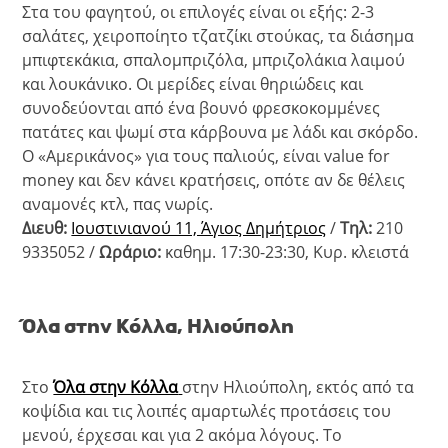
Στα του φαγητού, οι επιλογές είναι οι εξής: 2-3
σαλάτες,
χειροποίητο τζατζίκι στούκας,
τα διάσημα
μπιφτεκάκια, σπαλομπριζόλα, μπριζολάκια λαιμού
και λουκάνικο. Οι μερίδες είναι θηριώδεις και
συνοδεύονται από ένα βουνό φρεσκοκομμένες
πατάτες και ψωμί στα κάρβουνα με λάδι και σκόρδο.
Ο «Αμερικάνος» για τους παλιούς, είναι value for
money και δεν κάνει κρατήσεις, οπότε αν δε θέλεις
αναμονές κτλ, πας νωρίς.
Διευθ:
Ιουστινιανού 11, Άγιος Δημήτριος
/
Τηλ:
210
9335052 /
Ωράριο:
καθημ. 17:30-23:30, Κυρ. κλειστά
Όλα στην Κόλλα, Ηλιούπολη
Στο
Όλα στην Κόλλα
στην Ηλιούπολη, εκτός από τα
κοψίδια και τις λοιπές αμαρτωλές προτάσεις του
μενού, έρχεσαι και για 2 ακόμα λόγους. Το