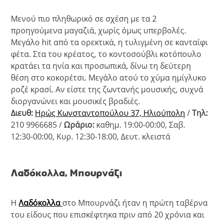
Μενού πιο πληθωρικό σε σχέση με τα 2
προηγούμενα μαγαζιά, χωρίς όμως υπερβολές.
Μεγάλο hit από τα ορεκτικά, η τυλιγμένη σε κανταΐφι
φέτα. Στα του κρέατος, το κοντοσούβλι κοτόπουλο
κρατάει τα ηνία και προσωπικά, δίνω τη δεύτερη
θέση στο κοκορέτσι. Μεγάλο ατού το χύμα ημίγλυκο
ροζέ κρασί. Αν είστε της ζωντανής μουσικής, συχνά
διοργανώνει και μουσικές βραδιές.
Διευθ:
Ηρώς Κωνσταντοπούλου 37, Ηλιούπολη
/
Τηλ:
210 9966685 /
Ωράριο:
καθημ. 19:00-00:00, Σαβ.
12:30-00:00, Κυρ. 12:30-18:00, Δευτ. κλειστά
Λαδόκολλα, Μπουρνάζι
Η
Λαδόκολλα
στο Μπουρνάζι ήταν η πρώτη ταβέρνα
του είδους που επισκέφτηκα πριν από 20 χρόνια και