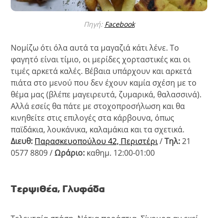
Πηγή:
Facebook
Νομίζω ότι όλα αυτά τα μαγαζιά κάτι λένε. Το
φαγητό είναι τίμιο, οι μερίδες χορταστικές και οι
τιμές αρκετά καλές. Βέβαια υπάρχουν και αρκετά
πιάτα στο μενού που δεν έχουν καμία σχέση με το
θέμα μας (βλέπε μαγειρευτά, ζυμαρικά, θαλασσινά).
Αλλά εσείς θα πάτε με στοχοπροσήλωση και θα
κινηθείτε στις επιλογές στα κάρβουνα, όπως
παϊδάκια, λουκάνικα, καλαμάκια και τα σχετικά.
Διευθ:
Παρασκευοπούλου 42, Περιστέρι
/
Τηλ:
21
0577 8809 /
Ωράριο:
καθημ. 12:00-01:00
Τερψιθέα, Γλυφάδα