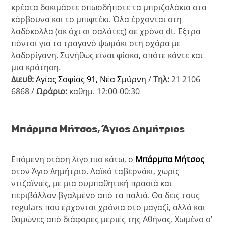
κρέατα δοκιμάστε οπωσδήποτε τα μπριζολάκια στα
κάρβουνα και το μπιφτέκι. Όλα έρχονται στη
λαδόκολλα (οκ όχι οι σαλάτες) σε χρόνο dt. Έξτρα
πόντοι για το τραγανό ψωμάκι στη σχάρα με
λαδορίγανη. Συνήθως είναι φίσκα, οπότε κάντε και
μια κράτηση.
Διευθ:
Αγίας Σοφίας 91, Νέα Σμύρνη
/
Τηλ:
21 2106
6868 /
Ωράριο:
καθημ. 12:00-00:30
Μπάρμπα Μήτσος, Άγιος Δημήτριος
Επόμενη στάση λίγο πιο κάτω, ο
Μπάρμπα Μήτσος
στον Άγιο Δημήτριο. Λαϊκό ταβερνάκι, χωρίς
ντιζαϊνιές, με μια συμπαθητική πρασιά και
περιβάλλον βγαλμένο από τα παλιά. Θα δεις τους
regulars που έρχονται χρόνια στο μαγαζί, αλλά και
θαμώνες από διάφορες μεριές της Αθήνας. Χωμένο σ’