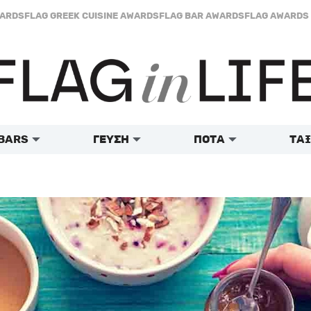
WARDS
FLAG GREEK CUISINE AWARDS
FLAG BAR AWARDS
FLAG AWARDS 
BARS
ΓΕΥΣΗ
ΠΟΤΑ
ΤΑΞ