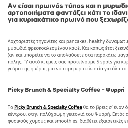
Αν είσαι πρωινός τύπος και η μυρωδ
αρτοποιήματα φαντάζει κάτι το ιδανι
για κυριακάτικο πρωινό που ξεχωρί
Λαχταριστές τηγανίτες και pancakes, healthy δυναμωτικ
μυρωδιά φρεσκοαλεσμένου καφέ. Και κάπως έτσι ξεκινάει
(αν και μπορείτε να το απολαύσετε στα παρακάτω μαγα
πόλης. Γι’ αυτό κι εμείς σας προτείνουμε 5 spots για 
γεύμα της ημέρας μια νόστιμη ιεροτελεστία για όλα τα e
Picky Brunch & Specialty Coffee – Ψυρρή
Το
Picky Brunch & Specialty Coffee
θα το βρεις σ’ έναν
κέντρου, στην πολύχρωμη γειτονιά του Ψυρρή. Εκτός α
φυσικούς χυμούς και smoothies, διαθέτει εξαιρετικές ε