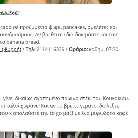
hepicky.gr
cado σε προζυμένιο ψωμί, pancakes, ομελέτες και
συνδυασμούς. Αν βρεθείτε εδώ, δοκιμάστε και τον
ητο banana bread.
 (Ψυρρή)
/
Τηλ:
2114116339 /
Ωράριο:
καθημ. 0
7:30-
ι γίνει δικαίως αγαπημένο πρωινό στέκι του Κουκακίου.
ι καλοί χωράνε! Και αν το βρείτε γεμάτο, διαλέξτε
 του κ απολαύστε την to go μαζί με ένα μυρωδάτο καφέ