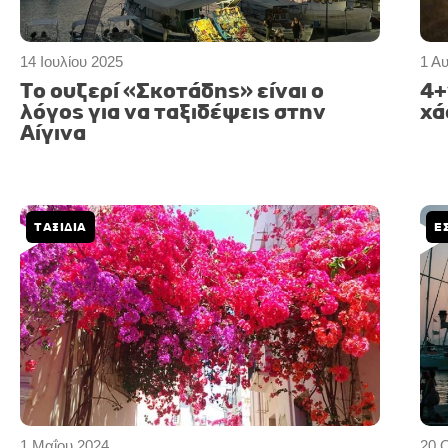
14 Ιουλίου 2025
1 Α
Το ουζερί «Σκοτάδης» είναι ο
4+
λόγος για να ταξιδέψεις στην
χά
Αίγινα
ΤΑΞΙΔΙΑ
Ε
1 Μαΐου 2024
20 