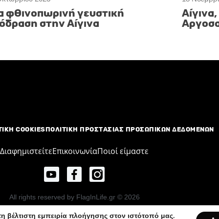
α φθινοπωρινή γευστική
Αίγινα,
όδραση στην Αίγινα
Αργοσ
ΤΙΚΗ COOKIES
ΠΟΛΙΤΙΚΗ ΠΡΟΣΤΑΣΙΑΣ ΠΡΟΣΩΠΙΚΩΝ ΔΕΔΟΜΕΝΩΝ
Διαφημιστείτε
Επικοινωνία
Ποιοί είμαστε
All rights reserved by FlagInLife.gr © 2026
η βέλτιστη εμπειρία πλοήγησης στον ιστότοπό μας.