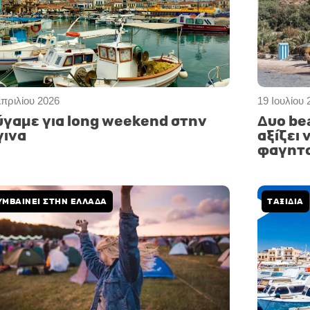
Απριλίου 2026
19 Ιουλίου 
γαμε για long weekend στην
Δυο be
γινα
αξίζει
φαγητο
ΥΜΒΑΙΝΕΙ ΣΤΗΝ ΕΛΛΑΔΑ
ΤΑΞΙΔΙΑ