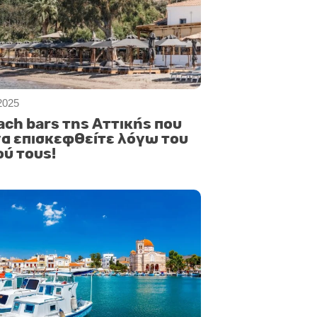
2025
ach bars της Αττικής που
 να επισκεφθείτε λόγω του
ύ τους!