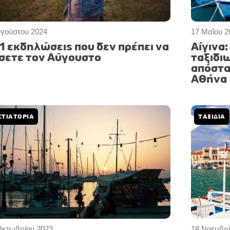
υγούστου 2024
17 Μαΐου 2
1 εκδηλώσεις που δεν πρέπει να
Αίγινα
σετε τον Αύγουστο
ταξιδιω
απόστα
Αθήνα
ΣΤΙΑΤΟΡΙΑ
ΤΑΞΙΔΙΑ
Οκτωβρίου 2023
18 Νοεμβρί