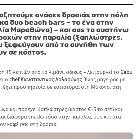
ναζητούμε ανάσες δροσιάς στην πόλη
α δυο beach bars – το ένα στην
αλία Μαραθώνα) – και σας τα συστήνω
ροχών στην παραλία (ξαπλώστρες,
υ ξεφεύγουν από τα συνήθη των
υν σε κόστος.
 15 λεπτών από το λιμάνι, οδικώς – λειτουργεί το
Cebu
ει ο
chef Κωνσταντίνος Λαλαούνης
. Ένας μάγειρας με
υ, έχει προϋπηρεσία σε εστιατόρια στη Μύκονο, στη
να και παρέχει ξαπλώστρες (κόστος €15 το σετ) και
και διάφορα snacks τόσο στην παραλία, όσο και στα
ον καφέ σας στη δροσιά.