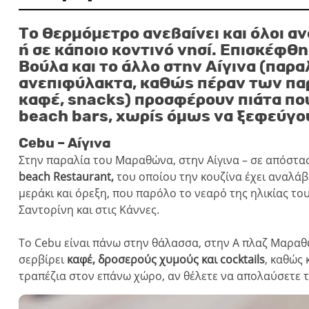
Το θερμόμετρο ανεβαίνει και όλοι α
ή σε κάποιο κοντινό νησί.
Επισκέφθηκ
Βούλα και το άλλο στην Αίγινα (παρ
ανεπιφύλακτα, καθώς πέραν των πα
καφέ, snacks) προσφέρουν πιάτα πο
beach bars, χωρίς όμως να ξεφεύγο
Cebu – Αίγινα
Στην παραλία του Μαραθώνα, στην Αίγινα – σε απόσταση
beach Restaurant,
του οποίου την κουζίνα έχει αναλάβ
μεράκι και όρεξη, που παρόλο το νεαρό της ηλικίας το
Σαντορίνη και στις Κάννες.
Το Cebu είναι πάνω στην θάλασσα, στην Α πλαζ Μαραθώ
σερβίρει
καφέ, δροσερούς χυμούς και cocktails
, καθώς 
τραπέζια στον επάνω χώρο, αν θέλετε να απολαύσετε τ