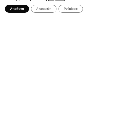
Αποδοχή
Απόρριψη
Ρυθμίσεις
3 Αυγούστου 2026
Τρία δροσερά All Day cocktail bars
στην Αθήνα με υπέροχο περιβάλλον
για τις ημέρες του Αυγούστου
ΕΣΤΙΑΤΌΡΙΑ