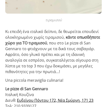
τιραμισού
Κι επειδή ένα ιταλικό δείπνο, δε θεωρείται επουδενί
ολοκληρωμένο χωρίς τιραμισού,
κάντε οπωσδήποτε
χώρο για ΤΟ τιραμισού
, που στο Le pizze di San
Gennaro το φτιάχνουν με τα δικά τους σαβαγιάρ.
Αφράτο, όσο γλυκό πρέπει και με τη ιδανική
αναλογία σε εσπρέσο, συγκαταλέγεται σίγουρα στη
λίστα με τα top 3 που έχω δοκιμάσει, με μεγάλες
πιθανότητες για την πρωτιά…!
Una piccola meraviglia culinaria!
Le pizze di San Gennaro
Ιταλική Κουζίνα
Διευθ:
Ευξείνου Πόντου 172, Νέα Σμύρνη, 171 23
Τηλ: 210 9339127