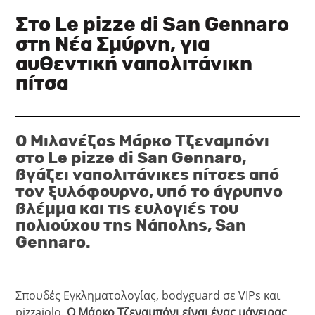
Στο Le pizze di San Gennaro
στη Νέα Σμύρνη, για
αυθεντική ναπολιτάνικη
πίτσα
Ο Μιλανέζος Μάρκο Τζεναμπόνι
στο Le pizze di San Gennaro,
βγάζει ναπολιτάνικες πίτσες από
τον ξυλόφουρνο, υπό το άγρυπνο
βλέμμα και τις ευλογιές του
πολιούχου της Νάπολης, San
Gennaro.
Σπουδές Εγκληματολογίας, bodyguard σε VIPs και
pizzaiolo.
Ο Μάρκο Τζεναμπόνι είναι ένας μάγειρας