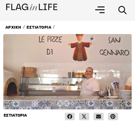
Μετάβαση
στο
περιεχόμενο
/
/
ΑΡΧΙΚΗ
ΕΣΤΙΑΤΟΡΙΑ
ΕΣΤΙΑΤΟΡΙΑ
7 Μαΐου, 2024