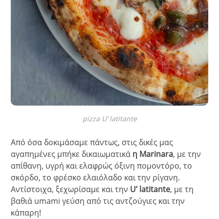
pizza U’ latitante
Από όσα δοκιμάσαμε πάντως, στις δικές μας
αγαπημένες μπήκε δικαιωματικά
η Marinara
, με την
απίθανη, υγρή και ελαφρώς όξινη πομοντόρο, το
σκόρδο, το φρέσκο ελαιόλαδο και την ρίγανη.
Αντίστοιχα, ξεχωρίσαμε και την
U’ latitante
, με τη
βαθιά umami γεύση από τις αντζούγιες και την
κάπαρη!