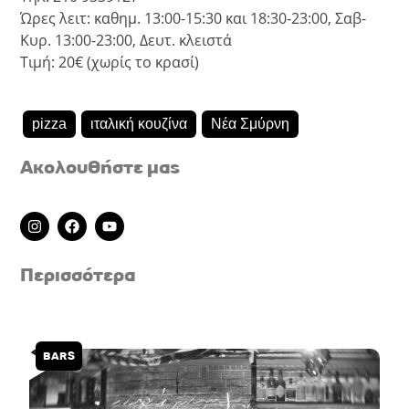
Ώρες λειτ: καθημ. 13:00-15:30 και 18:30-23:00, Σαβ-
Κυρ. 13:00-23:00, Δευτ. κλειστά
Τιμή: 20€ (χωρίς το κρασί)
pizza
ιταλική κουζίνα
Νέα Σμύρνη
Ακολουθήστε μας
I
F
Y
n
a
o
s
c
u
t
e
t
Περισσότερα
a
b
u
g
o
b
r
o
e
a
k
m
BARS