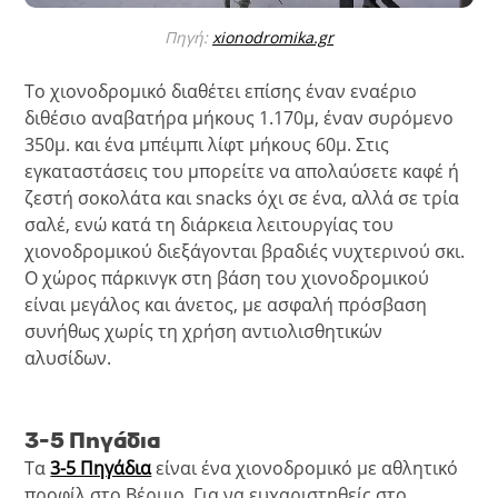
Πηγή:
xionodromika.gr
Το χιονοδρομικό διαθέτει επίσης έναν εναέριο
διθέσιο αναβατήρα μήκους 1.170μ, έναν συρόμενο
350μ. και ένα μπέιμπι λίφτ μήκους 60μ. Στις
εγκαταστάσεις του μπορείτε να απολαύσετε καφέ ή
ζεστή σοκολάτα και snacks όχι σε ένα, αλλά σε τρία
σαλέ, ενώ κατά τη διάρκεια λειτουργίας του
χιονοδρομικού διεξάγονται βραδιές νυχτερινού σκι.
Ο χώρος πάρκινγκ στη βάση του χιονοδρομικού
είναι μεγάλος και άνετος, με ασφαλή πρόσβαση
συνήθως χωρίς τη χρήση αντιολισθητικών
αλυσίδων.
3-5 Πηγάδια
Τα
3-5 Πηγάδια
είναι ένα χιονοδρομικό με αθλητικό
προφίλ στο Βέρμιο. Για να ευχαριστηθείς στο