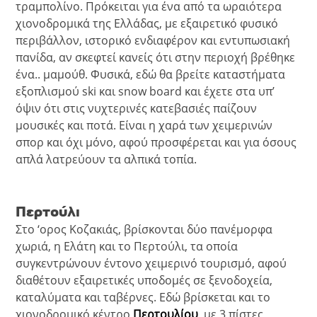
τραμπολίνο. Πρόκειται για ένα από τα ωραιότερα
χιονοδρομικά της Ελλάδας, με εξαιρετικό φυσικό
περιβάλλον, ιστορικό ενδιαφέρον και εντυπωσιακή
πανίδα, αν σκεφτεί κανείς ότι στην περιοχή βρέθηκε
ένα.. μαμούθ. Φυσικά, εδώ θα βρείτε καταστήματα
εξοπλισμού ski και snow board και έχετε στα υπ’
όψιν ότι στις νυχτερινές κατεβασιές παίζουν
μουσικές και ποτά. Είναι η χαρά των χειμερινών
σπορ και όχι μόνο, αφού προσφέρεται και για όσους
απλά λατρεύουν τα αλπικά τοπία.
Περτούλι
Στο ‘oρος Κοζακιάς, βρίσκονται δύο πανέμορφα
χωριά, η Ελάτη και το Περτούλι, τα οποία
συγκεντρώνουν έντονο χειμερινό τουρισμό, αφού
διαθέτουν εξαιρετικές υποδομές σε ξενοδοχεία,
καταλύματα και ταβέρνες. Εδώ βρίσκεται και το
χιονοδρομικό κέντρο
Περτουλίου
, με 3 πίστες,