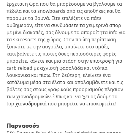
έρχεται η ώρα που θα μπορέσουμε να βγάλουμε τα
πέδιλα και τα snowboards από τις αποθήκες και θα
πάρουμε τα βουνά. Είτε επιλέξετε να πάτε
αυθημερόν, είτε να συνδυάσετε τα χειμερινά σπορ
με μίνι διακοπές, σας δίνουμε τα απαραίτητα info για
τα ski resorts της χώρας. Στην πρώτη περίπτωση
ξυπνάτε με την αυγούλα, μπαίνετε στο αμάξι,
κατεβαίνετε τις πίστες όσες περισσότερες φορές
μπορείτε, κάνετε και μια στάση στην επιστροφή για
carb reload με αχνιστή φασολάδα και ντόπια
λουκάνικα και πίσω. Στη δεύτερη, κλείνετε ένα
κατάλυμα μέσα στα έλατα και απολαμβάνετε και τις
βόλτες σας στους γραφικούς προορισμούς πλησίον
των χιονοδρομικών. Όπως και να ‘χει ας δούμε τα
top
χιονοδρομικά
που μπορείτε να επισκεφτείτε!
Παρνασσός
Εδώ θα τους δείτε όλους. Από celebrities και πάσης