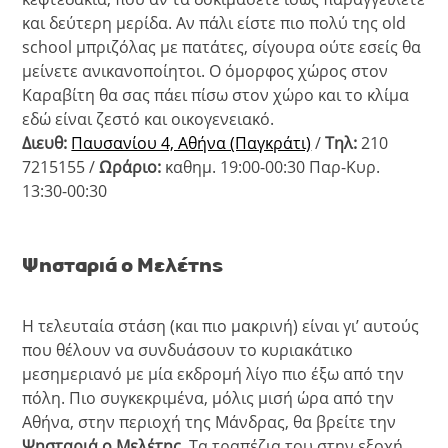
και δεύτερη μερίδα. Αν πάλι είστε πιο πολύ της old
school μπριζόλας με πατάτες, σίγουρα ούτε εσείς θα
μείνετε ανικανοποίητοι. Ο όμορφος χώρος στον
Καραβίτη θα σας πάει πίσω στον χώρο και το κλίμα
εδώ είναι ζεστό και οικογενειακό.
Διευθ:
Παυσανίου 4, Αθήνα (Παγκράτι)
/
Τηλ:
210
7215155 /
Ωράριο:
καθημ. 19:00-00:30 Παρ-Κυρ.
13:30-00:30
Ψησταριά ο Μελέτης
Η τελευταία στάση (και πιο μακρινή) είναι γι’ αυτούς
που θέλουν να συνδυάσουν το κυριακάτικο
μεσημεριανό με μία εκδρομή λίγο πιο έξω από την
πόλη. Πιο συγκεκριμένα, μόλις μισή ώρα από την
Αθήνα, στην περιοχή της Μάνδρας, θα βρείτε την
Ψησταριά ο Μελέτης
. Τα τραπέζια του στην εξοχή,