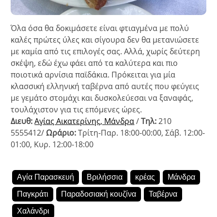
Όλα όσα θα δοκιμάσετε είναι φτιαγμένα με πολύ
καλές πρώτες ύλες και σίγουρα δεν θα μετανιώσετε
με καμία από τις επιλογές σας. Αλλά, χωρίς δεύτερη
σκέψη, εδώ έχω φάει από τα καλύτερα και πιο
ποιοτικά αρνίσια παϊδάκια. Πρόκειται για μία
κλασσική ελληνική ταβέρνα από αυτές που φεύγεις
με γεμάτο στομάχι και δυσκολεύεσαι να ξαναφάς,
τουλάχιστον για τις επόμενες ώρες.
Διευθ:
Αγίας Αικατερίνης, Μάνδρα
/
Τηλ:
210
5555412/
Ωράριο:
Τρίτη-Παρ. 18:00-00:00, Σάβ. 12:00-
01:00, Κυρ. 12:00-18:00
Αγία Παρασκευή
Βριλήσσια
κρέας
Μάνδρα
Παγκράτι
Παραδοσιακή κουζίνα
Ταβέρνα
Χαλάνδρι