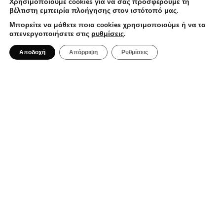
Χρησιμοποιούμε cookies για να σας προσφέρουμε τη
βέλτιστη εμπειρία πλοήγησης στον ιστότοπό μας.
Μπορείτε να μάθετε ποια cookies χρησιμοποιούμε ή να τα
απενεργοποιήσετε στις
ρυθμίσεις
.
3 Αυγούστου 2026
Αποδοχή
Απόρριψη
Ρυθμίσεις
Το street food στη Θεσσαλονίκη:
Τέσσερις γεύσεις που αφηγούνται
την ιστορία της πόλης
ALL DAY