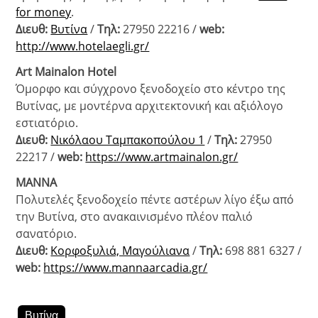
for money
.
Διευθ:
Βυτίνα
/
Τηλ:
27950 22216 /
web
:
http://www.hotelaegli.gr/
Art Mainalon Hotel
Όμορφο και σύγχρονο ξενοδοχείο στο κέντρο της
Βυτίνας, με μοντέρνα αρχιτεκτονική και αξιόλογο
εστιατόριο.
Διευθ:
Νικόλαου Ταμπακοπούλου 1
/
Τηλ:
27950
22217 /
web
:
https://www.artmainalon.gr/
ΜΑΝΝΑ
Πολυτελές ξενοδοχείο πέντε αστέρων λίγο έξω από
την Βυτίνα, στο ανακαινισμένο πλέον παλιό
σανατόριο.
Διευθ:
Kορφοξυλιά, Μαγούλιανα
/
Τηλ:
698 881 6327 /
web
:
https://www.mannaarcadia.gr/
Βυτίνα