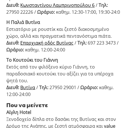
Διευθ:
Κωνσταντίνου Λαμπρινοπούλου 6
/
Τηλ:
27950 22226 /
Ωράριο:
καθημ. 12:30-17:00, 19:30-24:0
Η Παλιά Βυτίνα
Εστιατόριο με ρουστίκ και ζεστό διακοσμημένο
χώρο, αλλά και πραγματικά πεντανόστιμα πιάτα.
Διευθ:
Επαρχιακή οδός Βυτίνας
/
Τηλ:
697 223 3473 /
Ωράριο:
καθημ. 12:00-24:00
Το Κουτούκι του Γιάννη
Εκτός από τον φιλόξενο κύριο Γιάννη, το
παραδοσιακό κουτούκι του αξίζει για τα υπέροχα
ψητά του.
Διευθ:
Βυτίνα
/
Τηλ:
27950 29001 /
Ωράριο:
καθημ.
12:00-24:00
Που να μείνετε
Αίγλη
Hotel
Ξενοδοχείο δίπλα στο δασάκι της Βυτίνας και στον
Δρόμο της Αγάπης, με ζεστή ατμόσφαιρα και
value