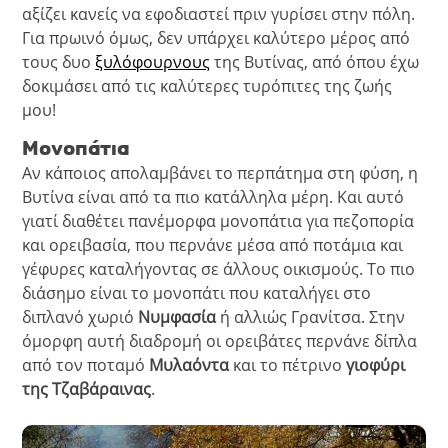
αξίζει κανείς να εφοδιαστεί πριν γυρίσει στην πόλη.
Για πρωινό όμως, δεν υπάρχει καλύτερο μέρος από
τους δυο
ξυλόφουρνους
της Βυτίνας, από όπου έχω
δοκιμάσει από τις καλύτερες τυρόπιτες της ζωής
μου!
Μονοπάτια
Αν κάποιος απολαμβάνει το περπάτημα στη φύση, η
Βυτίνα είναι από τα πιο κατάλληλα μέρη. Και αυτό
γιατί διαθέτει πανέμορφα μονοπάτια για πεζοπορία
και ορειβασία, που περνάνε μέσα από ποτάμια και
γέφυρες καταλήγοντας σε άλλους οικισμούς. Το πιο
διάσημο είναι το μονοπάτι που καταλήγει στο
διπλανό χωριό
Νυμφασία
ή αλλιώς Γρανίτσα. Στην
όμορφη αυτή διαδρομή οι ορειβάτες περνάνε δίπλα
από τον ποταμό
Μυλαόντα
και το πέτρινο
γιοφύρι
της Τζαβάραινας
.