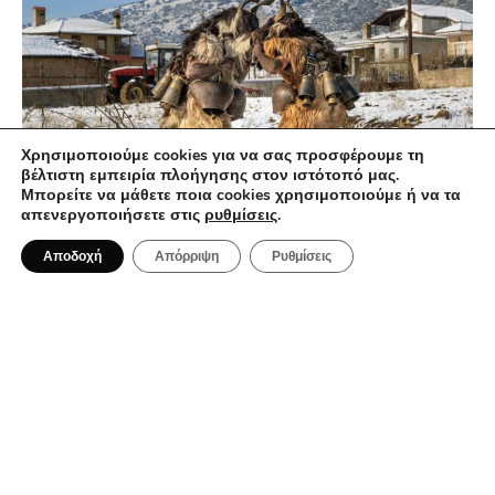
Χρησιμοποιούμε cookies για να σας προσφέρουμε τη
βέλτιστη εμπειρία πλοήγησης στον ιστότοπό μας.
Μπορείτε να μάθετε ποια cookies χρησιμοποιούμε ή να τα
απενεργοποιήσετε στις
ρυθμίσεις
.
2 Ιανουαρίου 2026
Ταξίδι στα Έθιμα των Θεοφανίων
Αποδοχή
Απόρριψη
Ρυθμίσεις
ΤΑΞΊΔΙΑ