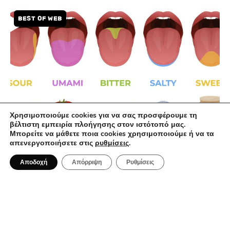
BEST OF WEB
Χρησιμοποιούμε cookies για να σας προσφέρουμε τη
βέλτιστη εμπειρία πλοήγησης στον ιστότοπό μας.
Μπορείτε να μάθετε ποια cookies χρησιμοποιούμε ή να τα
απενεργοποιήσετε στις
ρυθμίσεις
.
1 Αυγούστου 2022
Umami, η άγνωστη 5η γεύση
Αποδοχή
Απόρριψη
Ρυθμίσεις