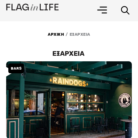
Μετάβαση
στο
περιεχόμενο
/
ΑΡΧΙΚΗ
ΕΞΑΡΧΕΙΑ
ΕΞΑΡΧΕΙΑ
BARS