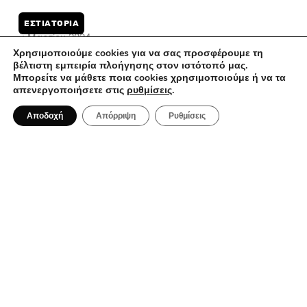
Χρησιμοποιούμε cookies για να σας προσφέρουμε τη
βέλτιστη εμπειρία πλοήγησης στον ιστότοπό μας.
Μπορείτε να μάθετε ποια cookies χρησιμοποιούμε ή να τα
απενεργοποιήσετε στις
ρυθμίσεις
.
25 Μαρτίου 2024
Gellissimo Biscoto: brunch… αλά
Αποδοχή
Απόρριψη
Ρυθμίσεις
Θεσσαλονίκη
ΕΣΤΙΑΤΌΡΙΑ