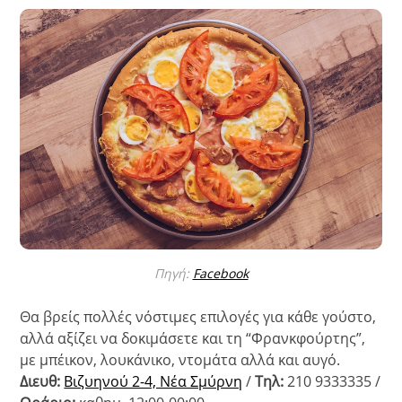
Πηγή:
Facebook
Θα βρείς πολλές νόστιμες επιλογές για κάθε γούστο,
αλλά αξίζει να δοκιμάσετε και τη “Φρανκφούρτης”,
με μπέικον, λουκάνικο, ντομάτα αλλά και αυγό.
Διευθ:
Βιζυηνού 2-4, Νέα Σμύρνη
/
Τηλ:
210 9333335 /