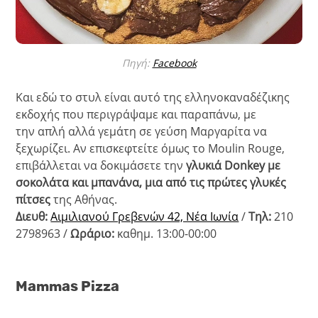
Πηγή:
Facebook
Και εδώ το στυλ είναι αυτό της ελληνοκαναδέζικης
εκδοχής που περιγράψαμε και παραπάνω, με
την απλή αλλά γεμάτη σε γεύση Μαργαρίτα να
ξεχωρίζει. Αν επισκεφτείτε όμως το Moulin Rouge,
επιβάλλεται να δοκιμάσετε την
γλυκιά Donkey με
σοκολάτα και μπανάνα, μια από τις πρώτες γλυκές
πίτσες
της Αθήνας.
Διευθ:
Αιμιλιανού Γρεβενών 42, Νέα Ιωνία
/
Τηλ:
210
2798963 /
Ωράριο:
καθημ. 13:00-00:00
Mammas Pizza