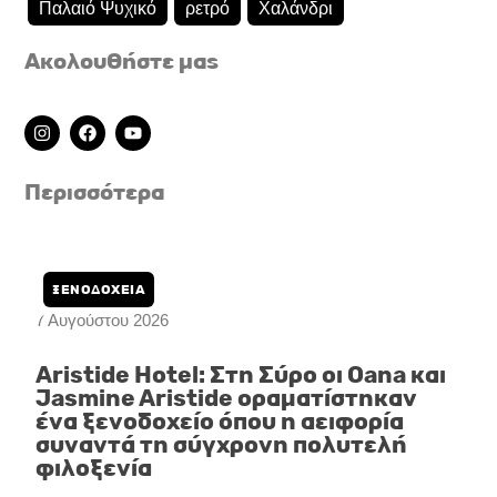
Παλαιό Ψυχικό
ρετρό
Χαλάνδρι
Ακολουθήστε μας
I
F
Y
n
a
o
s
c
u
t
e
t
Περισσότερα
a
b
u
g
o
b
r
o
e
a
k
m
ΞΕΝΟΔΟΧΕΙΑ
7 Αυγούστου 2026
Aristide Hotel: Στη Σύρο οι Oana και
Jasmine Aristide οραματίστηκαν
ένα ξενοδοχείο όπου η αειφορία
συναντά τη σύγχρονη πολυτελή
φιλοξενία