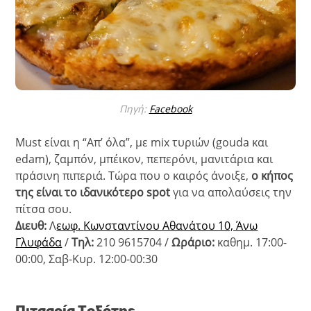
Πηγή:
Facebook
Must είναι η “Απ’ όλα”, με mix τυριών (gouda και
edam), ζαμπόν, μπέικον, πεπερόνι, μανιτάρια και
πράσινη πιπεριά. Τώρα που ο καιρός άνοιξε,
ο κήπος
της είναι το ιδανικότερο spot
για να απολαύσεις την
πίτσα σου.
Διευθ:
Λ
εωφ.
Κωνσταντίνου Αθανάτου 10, Άνω
Γλυφάδα
/
Τηλ:
210 9615704 /
Ωράριο:
καθημ. 17:00-
00:00, Σαβ-Κυρ. 12:00-00:30
Πιτσαρία Τοξότης