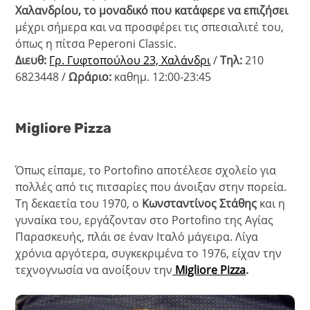
Χαλανδρίου, το μοναδικό που κατάφερε να επιζήσει
μέχρι σήμερα και να προσφέρει τις σπεσιαλιτέ του,
όπως η πίτσα Peperoni Classic.
Διευθ:
Γρ. Γυφτοπούλου 23, Χαλάνδρι
/
Τηλ:
210
6823448 /
Ωράριο:
καθημ. 12:00-23:45
Migliore
Pizza
Όπως είπαμε, το Portofino αποτέλεσε σχολείο για
πολλές από τις πιτσαρίες που άνοιξαν στην πορεία.
Τη δεκαετία του 1970, ο
Κωνσταντίνος Στάθης
και η
γυναίκα του, εργάζονταν στο Portofino της Αγίας
Παρασκευής, πλάι σε έναν Ιταλό μάγειρα. Λίγα
χρόνια αργότερα, συγκεκριμένα το 1976, είχαν την
τεχνογνωσία να ανοίξουν την
Migliore Pizza
.