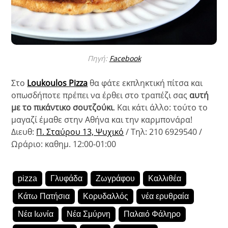
Πηγή:
Facebook
Στο
Loukoulos Pizza
θα φάτε εκπληκτική πίτσα και
οπωσδήποτε πρέπει να έρθει στο τραπέζι σας
αυτή
με το πικάντικο σουτζούκι
. Και κάτι άλλο: τούτο το
μαγαζί έμαθε στην Αθήνα και την καρμπονάρα!
Διευθ:
Π. Σταύρου 13, Ψυχικό
/
Τηλ: 210 6929540 /
Ωράριο: καθημ. 12:00-01:00
pizza
Γλυφάδα
Ζωγράφου
Καλλιθέα
Κάτω Πατήσια
Κορυδαλλός
νέα ερυθραία
Νέα Ιωνία
Νέα Σμύρνη
Παλαιό Φάληρο