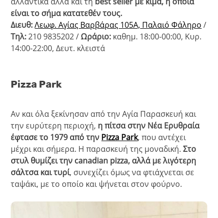
αλλαντικά αλλά και τη
best seller με κιμά, η οποία
είναι το σήμα κατατεθέν τους.
Διευθ:
Λεωφ. Αγίας Βαρβάρας 105Α, Παλαιό Φάληρο
/
Τηλ:
210 9835202 /
Ωράριο:
καθημ. 18:00-00:00, Κυρ.
14:00-22:00, Δευτ. κλειστά
Pizza Park
Αν και όλα ξεκίνησαν από την Αγία Παρασκευή και
την ευρύτερη περιοχή,
η πίτσα στην Νέα Ερυθραία
έφτασε το 1979 από την
Pizza Park
, που αντέχει
μέχρι και σήμερα. Η παρασκευή της μοναδική.
Στο
στυλ θυμίζει την canadian pizza, αλλά με λιγότερη
σάλτσα και τυρί
, συνεχίζει όμως να φτιάχνεται σε
ταψάκι, με το οποίο και ψήνεται στον φούρνο.