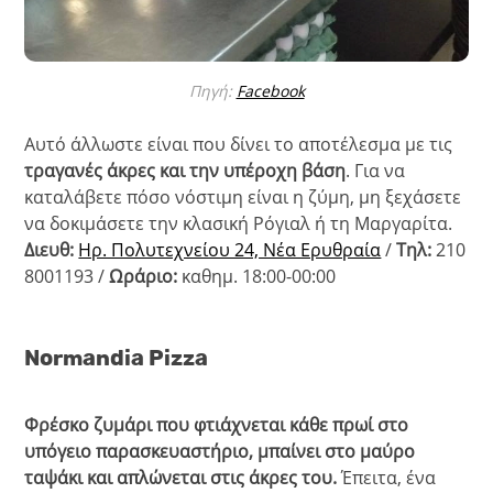
Πηγή:
Facebook
Αυτό άλλωστε είναι που δίνει το αποτέλεσμα με τις
τραγανές άκρες και την υπέροχη βάση
. Για να
καταλάβετε πόσο νόστιμη είναι η ζύμη, μη ξεχάσετε
να δοκιμάσετε την κλασική Ρόγιαλ ή τη Μαργαρίτα.
Διευθ:
Ηρ. Πολυτεχνείου 24, Νέα Ερυθραία
/
Τηλ:
210
8001193 /
Ωράριο:
καθημ. 18:00-00:00
Normandia Pizza
Φρέσκο ζυμάρι που φτιάχνεται κάθε πρωί στο
υπόγειο παρασκευαστήριο, μπαίνει στο μαύρο
ταψάκι και απλώνεται στις άκρες του.
Έπειτα, ένα