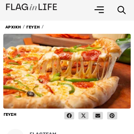
Μετάβαση
στο
περιεχόμενο
/
/
ΑΡΧΙΚΗ
ΓΕΥΣΗ
ΓΕΥΣΗ