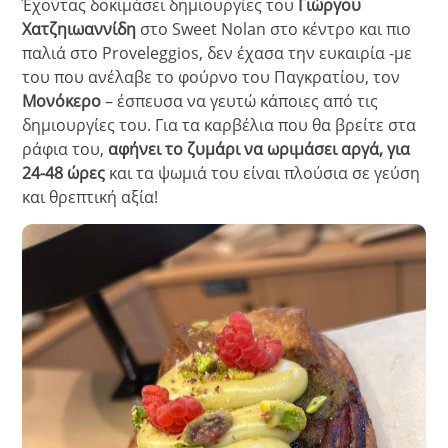
Έχοντας δοκιμάσει δημιουργίες του
Γιώργου
Χατζηιωαννίδη
στο Sweet Nolan στο κέντρο και πιο
παλιά στο Proveleggios, δεν έχασα την ευκαιρία -με
του που ανέλαβε το φούρνο του Παγκρατίου, τον
Μονόκερο
– έσπευσα να γευτώ κάποιες από τις
δημιουργίες του.
Για τα καρβέλια που θα βρείτε στα
ράφια του,
αφήνει το ζυμάρι να ωριμάσει αργά, για
24-48 ώρες
και τα ψωμιά του είναι πλούσια σε γεύση
και θρεπτική αξία!