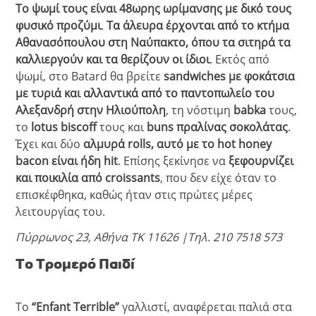
Το ψωμί τους είναι 48ωρης ωρίμανσης με δικό τους
φυσικό προζύμι
.
Τα άλευρα έρχονται από το κτήμα
Αθανασόπουλου στη Ναύπακτο, όπου τα σιτηρά τα
καλλιεργούν και τα θερίζουν οι ίδιοι
. Εκτός από
ψωμί, στο Batard θα βρείτε
sandwiches με φοκάτσια
με τυριά και αλλαντικά από το παντοπωλείο του
Αλεξανδρή στην Ηλιούπολη
, τη νόστιμη
babka
τους,
το
lotus biscoff
τους και
buns πραλίνας
σοκολάτας
.
Έχει και δύο
αλμυρά rolls, αυτό με το hot honey
bacon είναι ήδη hit
. Επίσης ξεκίνησε να
ξεφουρνίζει
και ποικιλία από croissants
, που δεν είχε όταν το
επισκέφθηκα, καθώς ήταν στις πρώτες μέρες
λειτουργίας του.
Πύρρωνος 23, Αθήνα ΤΚ 11626 |Τηλ. 210 7518 573
Το Τρομερό Παιδί
Το
“Εnfant Τerrible”
γαλλιστί, αναφέρεται παλιά στα