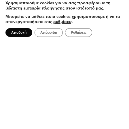
Χρησιμοποιούμε cookies για να σας προσφέρουμε τη
βέλτιστη εμπειρία πλοήγησης στον ιστότοπό μας.
Μπορείτε να μάθετε ποια cookies χρησιμοποιούμε ή να τα
απενεργοποιήσετε στις
ρυθμίσεις
.
3 Αυγούστου 2026
Αποδοχή
Απόρριψη
Ρυθμίσεις
Το street food στη Θεσσαλονίκη:
Τέσσερις γεύσεις που αφηγούνται
την ιστορία της πόλης
ALL DAY