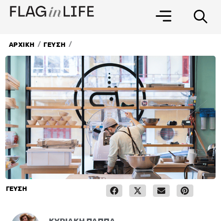
Μετάβαση
στο
περιεχόμενο
/
/
ΑΡΧΙΚΗ
ΓΕΥΣΗ
ΓΕΥΣΗ