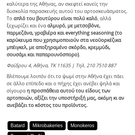
καλύτερα της Αθήνας, αν σκεφτεί κανείς την
δυσκολία παρασκευής αυτού του αρτοσκευάσματος.
Το
απλό του βουτύρου είναι πολύ καλό
, αλλά
ξεχωρίζει και ένα
αλμυρό, με
μετσοβόνε
,
παρμεζάνα, γραβιέρα και everything seasoning (το
καρύκευμα που χρησιμοποιούν στα νεοϋορκέζικα
μπέιγκελ, με αποξηραμένο σκόρδο, κρεμμύδι,
σουσάμι και παπαρουνόσπορο)
.
Φαίδρου 4, Αθήνα, ΤΚ 11635 | Τηλ. 210 7510 887
Βλέπουμε λοιπόν ότι το ψωμί στην Αθήνα έχει πάει
σε άλλο επίπεδο και ο πήχης έχει ανέβει ψηλά και
σίγουρα
η προσπάθεια αυτού του είδους των
αρτοποιών, αξίζει την υποστήριξή μας, ακόμη κι αν
ανεβάζει το κόστος του προϊόντος.
Batard
Mikrobakeries
Monokeros