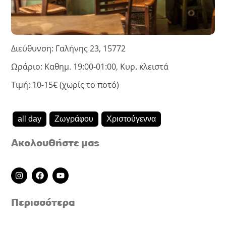
Διεύθυνση: Γαλήνης 23, 15772
Ωράριο: Καθημ. 19:00-01:00, Κυρ. κλειστά
Τιμή: 10-15€ (χωρίς το ποτό)
all day
Ζωγράφου
Χριστούγεννα
Ακολουθήστε μας
I
F
Y
n
a
o
s
c
u
t
e
t
Περισσότερα
a
b
u
g
o
b
r
o
e