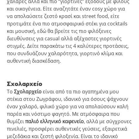
χαλαρές αλλά και πιο “γιορτινές” εξόδους με φίλους
και οικογένεια. Είτε αναζητάτε έναν cosy χώρο για
να απολαύσετε ζεστό κρασί και street food, είτε
προτιμάτε ένα πιο ατμοσφαιρικό στέκι για cocktails
και μουσική, εδώ θα βρείτε τις πιο φιλόξενες
διευθύνσεις για casual αλλά αξέχαστες γιορτινές
στιγμές. Δείτε παρακάτω τις 4 καλύτερες προτάσεις,
που συνδυάζουν χαλαρότητα, γιορτινό κλίμα και
αυθεντική διασκέδαση.
Σχολαρχείο
Το
Σχολαρχείο
είναι από τα πιο αγαπημένα μου
στέκια στου Ζωγράφου, ιδανικό για όσους ψάχνουν
έναν χαλαρό, φιλικό χώρο για να απολαύσουν καλή
παρέα και νόστιμο φαγητό. Με ατμόσφαιρα που
θυμίζει
παλιό ελληνικό καφενείο
, αλλά με σύγχρονες
πινελιές, προσφέρει αυθεντικές γεύσεις, εξαιρετικά
μεζεδάκια και ζεστή φιλοξενία. Είναι το ιδανικό