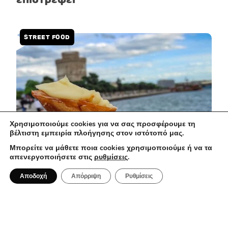
STREET FOOD
Χρησιμοποιούμε cookies για να σας προσφέρουμε τη
βέλτιστη εμπειρία πλοήγησης στον ιστότοπό μας.
Μπορείτε να μάθετε ποια cookies χρησιμοποιούμε ή να τα
απενεργοποιήσετε στις
ρυθμίσεις
.
3 Αυγούστου 2026
Αποδοχή
Απόρριψη
Ρυθμίσεις
Το street food στη Θεσσαλονίκη:
Τέσσερις γεύσεις που αφηγούνται
την ιστορία της πόλης