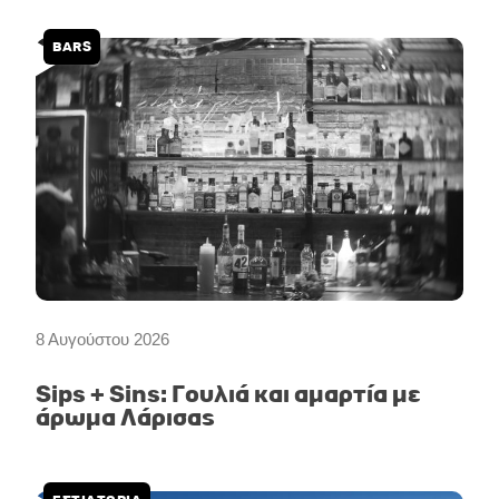
a
k
m
BARS
8 Αυγούστου 2026
Sips + Sins: Γουλιά και αμαρτία με
άρωμα Λάρισας