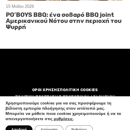
15 Μαΐου 2026
PO’BOYS BBQ: ένα σοβαρό BBQ joint
Αμερικανικού Νότου στην περιοχή του
Ψυρρή
ΟΡΟΙ ΧΡΗΣΗΣ
ΠΟΛΙΤΙΚΗ COOKIES
ΠΟΛΙΤΙΚΗ ΠΡΟΣΤΑΣΙΑΣ ΠΡΟΣΩΠΙΚΩΝ ΔΕΔΟΜΕΝΩΝ
Χρησιμοποιούμε cookies για να σας προσφέρουμε τη
βέλτιστη εμπειρία πλοήγησης στον ιστότοπό μας.
Διαφημιστείτε
Επικοινωνία
Ποιοί είμαστε
Μπορείτε να μάθετε ποια cookies χρησιμοποιούμε ή να τα
απενεργοποιήσετε στις
ρυθμίσεις
.
Αποδοχή
Απόρριψη
Ρυθμίσεις