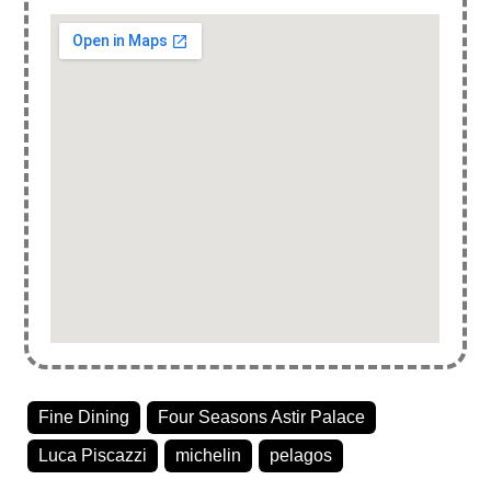
Fine Dining
Four Seasons Astir Palace
Luca Piscazzi
michelin
pelagos