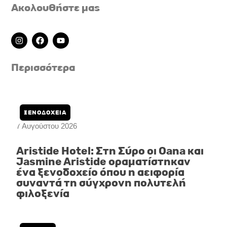
Ακολουθήστε μας
I
F
Y
n
a
o
s
c
u
t
e
t
Περισσότερα
a
b
u
g
o
b
r
o
e
a
k
m
ΞΕΝΟΔΟΧΕΙΑ
7 Αυγούστου 2026
Aristide Hotel: Στη Σύρο οι Oana και
Jasmine Aristide οραματίστηκαν
ένα ξενοδοχείο όπου η αειφορία
συναντά τη σύγχρονη πολυτελή
φιλοξενία